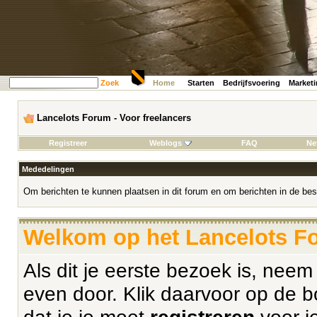
Zoek
Home
Starten
Bedrijfsvoering
Market
Lancelots Forum - Voor freelancers
Registreer
Weblogs
FAQ
Ne
Mededelingen
Om berichten te kunnen plaatsen in dit forum en om berichten in de bes
Welkom op het Lancelots Fo
Als dit je eerste bezoek is, nee
even door. Klik daarvoor op de b