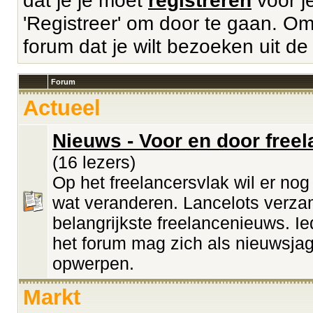
dat je je moet
registreren
voor je
'Registreer' om door te gaan. Om 
forum dat je wilt bezoeken uit de
Forum
Actueel
Nieuws - Voor en door free
(16 lezers)
Op het freelancersvlak wil er no
wat veranderen. Lancelots verza
belangrijkste freelancenieuws. Ie
het forum mag zich als nieuwsja
opwerpen.
Markt