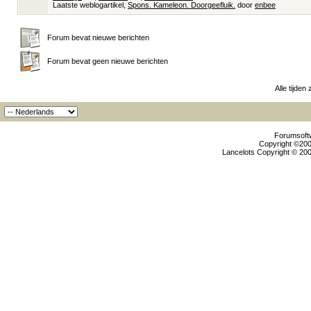
Laatste weblogartikel,
Spons. Kameleon. Doorgeefluik.
door
enbee
Forum bevat nieuwe berichten
Forum bevat geen nieuwe berichten
Alle tijden
Forumsoftw
Copyright ©2000
Lancelots Copyright © 200