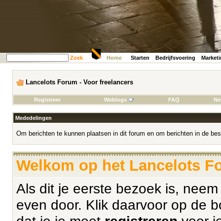
Zoek
Home
Starten
Bedrijfsvoering
Market
Lancelots Forum - Voor freelancers
Registreer
Weblogs
FAQ
Ne
Mededelingen
Om berichten te kunnen plaatsen in dit forum en om berichten in de bes
Welkom op het Lancelots Fo
Als dit je eerste bezoek is, nee
even door. Klik daarvoor op de b