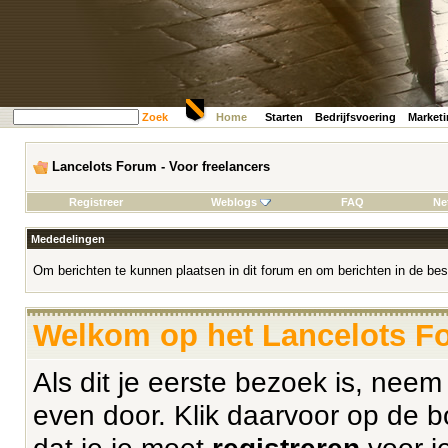
Zoek
Home
Starten
Bedrijfsvoering
Market
Lancelots Forum - Voor freelancers
Registreer
Weblogs
FAQ
Ne
Mededelingen
Om berichten te kunnen plaatsen in dit forum en om berichten in de bes
Welkom op het Lancelots Fo
Als dit je eerste bezoek is, nee
even door. Klik daarvoor op de b