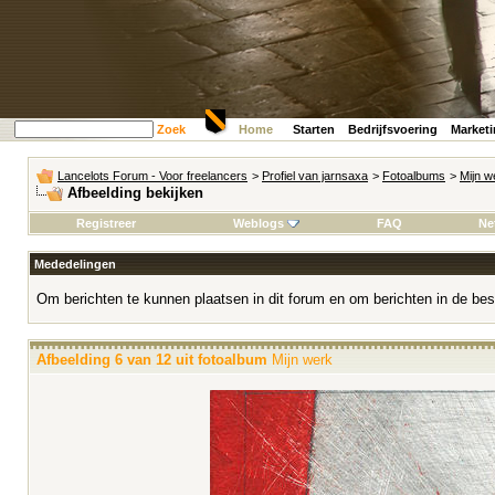
Zoek
Home
Starten
Bedrijfsvoering
Market
Lancelots Forum - Voor freelancers
>
Profiel van jarnsaxa
>
Fotoalbums
>
Mijn w
Afbeelding bekijken
Registreer
Weblogs
FAQ
Ne
Mededelingen
Om berichten te kunnen plaatsen in dit forum en om berichten in de bes
Afbeelding 6 van 12 uit fotoalbum
Mijn werk