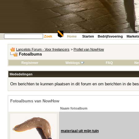
Zoek
Home
Starten
Bedrijfsvoering
Market
Lancelots Forum - Voor freelancers
>
Profiel van NowHow
Fotoalbums
Registreer
Weblogs
FAQ
Ne
Mededelingen
Om berichten te kunnen plaatsen in dit forum en om berichten in de bes
Fotoalbums van NowHow
Naam fotoalbum
materiaal uit mijn tuin