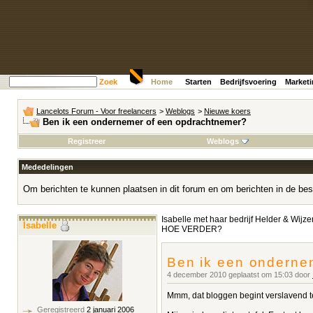
Zoek
Home
Starten
Bedrijfsvoering
Market
Lancelots Forum - Voor freelancers
>
Weblogs
>
Nieuwe koers
Ben ik een ondernemer of een opdrachtnemer?
Registreer
Weblogs
Mededelingen
Om berichten te kunnen plaatsen in dit forum en om berichten in de bes
Isabelle met haar bedrijf Helder & Wijze
Isabelle
HOE VERDER?
Ben ik een onderne
4 december 2010 geplaatst om 15:03 door
Mmm, dat bloggen begint verslavend te
Geregistreerd
2 januari 2006