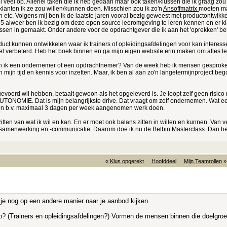
eel veel op. Allerlei taken die ik heb gedaan maar ook taken/klussen die ik graag zo
klanten ik ze zou willen/kunnen doen. Misschien zou ik zo'n
Ansoffmatrix
moeten mak
jten etc. Volgens mij ben ik de laatste jaren vooral bezig geweest met productontwi
 5 alweer ben ik bezig om deze open source leeromgeving te leren kennen en er kla
ssen in gemaakt. Onder andere voor de opdrachtgever die ik aan het 'oprekken' ben
ct kunnen ontwikkelen waar ik trainers of opleidingsafdelingen voor kan interessere
el verbeterd. Heb het boek binnen en ga mijn eigen website erin maken om alles te 
ben ik een ondernemer of een opdrachtnemer? Van de week heb ik mensen gesproken 
 mijn tijd en kennis voor inzetten. Maar, ik ben al aan zo'n langetermijnproject be
gevoerd wil hebben, betaalt gewoon als het opgeleverd is. Je loopt zelf geen risic
AUTONOMIE. Dat is mijn belangrijkste drive. Dat vraagt om zelf ondernemen. Wat 
 en b.v. maximaal 3 dagen per week aangenomen werk doen.
ten van wat ik wil en kan. En er moet ook balans zitten in willen en kunnen. Van ve
amsamenwerking en -communicatie. Daarom doe ik nu de
Belbin Masterclass
. Dan he
«
Klus opgerekt
Hoofddeel
Mijn Teamrollen
»
n je nog op een andere manier naar je aanbod kijken.
? (Trainers en opleidingsafdelingen?) Vormen de mensen binnen die doelgroep 