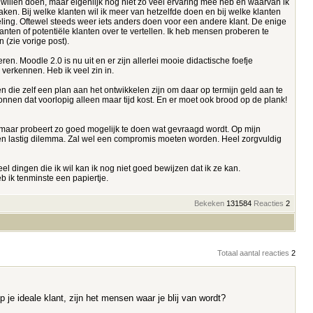
u willen doen, maar eigenlijk nog niet zo veel ervaring mee heb en waarvan ik
en. Bij welke klanten wil ik meer van hetzelfde doen en bij welke klanten
kkeling. Oftewel steeds weer iets anders doen voor een andere klant. De enige
nten of potentiële klanten over te vertellen. Ik heb mensen proberen te
 (zie vorige post).
n. Moodle 2.0 is nu uit en er zijn allerlei mooie didactische foefje
verkennen. Heb ik veel zin in.
die zelf een plan aan het ontwikkelen zijn om daar op termijn geld aan te
gonnen dat voorlopig alleen maar tijd kost. En er moet ook brood op de plank!
o maar probeert zo goed mogelijk te doen wat gevraagd wordt. Op mijn
een lastig dilemma. Zal wel een compromis moeten worden. Heel zorgvuldig
el dingen die ik wil kan ik nog niet goed bewijzen dat ik ze kan.
b ik tenminste een papiertje.
Bekeken
131584
Reacties
2
Totaal aantal reacties
2
je ideale klant, zijn het mensen waar je blij van wordt?