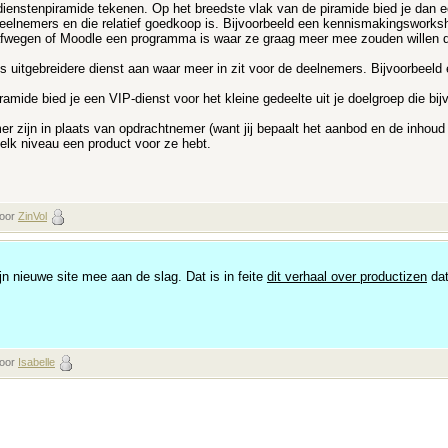
ienstenpiramide tekenen. Op het breedste vlak van de piramide bied je dan ee
 deelnemers en die relatief goedkoop is. Bijvoorbeeld een kennismakingswork
 afwegen of Moodle een programma is waar ze graag meer mee zouden willen 
s uitgebreidere dienst aan waar meer in zit voor de deelnemers. Bijvoorbeel
mide bied je een VIP-dienst voor het kleine gedeelte uit je doelgroep die bij
 zijn in plaats van opdrachtnemer (want jij bepaalt het aanbod en de inhoud e
 elk niveau een product voor ze hebt.
door
ZinVol
jn nieuwe site mee aan de slag. Dat is in feite
dit verhaal over productizen
dat
door
Isabelle