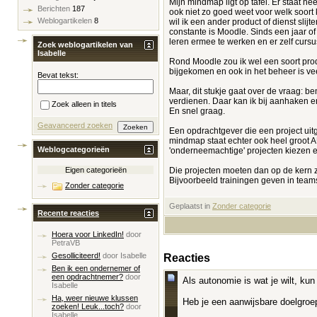
Mijn mindmap ligt op tafel. Er staat h
Berichten
187
ook niet zo goed weet voor welk soort 
Weblogartikelen
8
wil ik een ander product of dienst sli
constante is Moodle. Sinds een jaar of
leren ermee te werken en er zelf cursu
Zoek weblogartikelen van
Isabelle
Rond Moodle zou ik wel een soort produ
bijgekomen en ook in het beheer is ve
Bevat tekst:
Maar, dit stukje gaat over de vraag: 
verdienen. Daar kan ik bij aanhaken en
Zoek alleen in titels
En snel graag.
Geavanceerd zoeken
Een opdrachtgever die een project uit
mindmap staat echter ook heel groot 
Weblogcategorieën
'onderneemachtige' projecten kiezen
Die projecten moeten dan op de kern zit
Eigen categorieën
Bijvoorbeeld trainingen geven in te
Zonder categorie
Geplaatst in
‎
Zonder categorie
Recente reacties
Hoera voor LinkedIn!
door
PetraVB
Gesolliciteerd!
door
Isabelle
Reacties
Ben ik een ondernemer of
een opdrachtnemer?
door
Als autonomie is wat je wilt, ku
Isabelle
Ha, weer nieuwe klussen
Heb je een aanwijsbare doelgroep
zoeken! Leuk...toch?
door
Isabelle