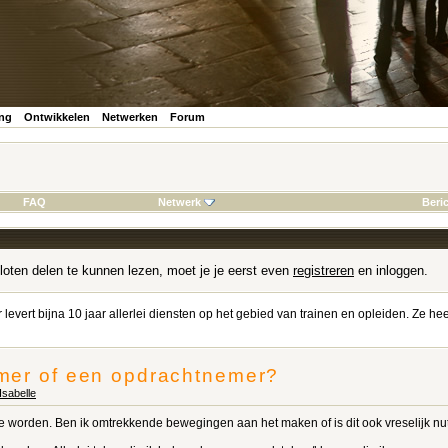
ing
Ontwikkelen
Netwerken
Forum
FAQ
Netwerk
Beri
loten delen te kunnen lezen, moet je je eerst even
registreren
en inloggen.
r levert bijna 10 jaar allerlei diensten op het gebied van trainen en opleiden. Ze
mer of een opdrachtnemer?
Isabelle
 worden. Ben ik omtrekkende bewegingen aan het maken of is dit ook vreselijk nut