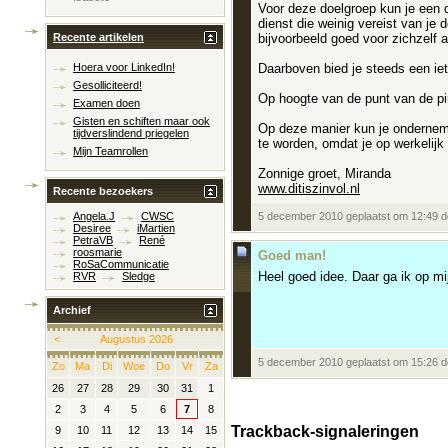
Voor deze doelgroep kun je een d
dienst die weinig vereist van je
bijvoorbeeld goed voor zichzelf
Recente artikelen
Daarboven bied je steeds een iet
Hoera voor LinkedIn!
Gesolliciteerd!
Op hoogte van de punt van de pira
Examen doen
Gisten en schiften maar ook
Op deze manier kun je ondernemer
tijdverslindend priegelen
te worden, omdat je op werkelijk
Mijn Teamrollen
Zonnige groet, Miranda
www.ditiszinvol.nl
Recente bezoekers
5 december 2010 geplaatst om 12:49 
Angela.J
CWSC
Desiree
iMartien
PetraVB
René
roosmarie
Goed man!
RoSaCommunicatie
Heel goed idee. Daar ga ik op mi
RVR
Sledge
Archief
<
Augustus 2026
5 december 2010 geplaatst om 15:26 
Zo
Ma
Di
Woe
Do
Vr
Za
26
27
28
29
30
31
1
2
3
4
5
6
7
8
Trackback-signaleringen
9
10
11
12
13
14
15