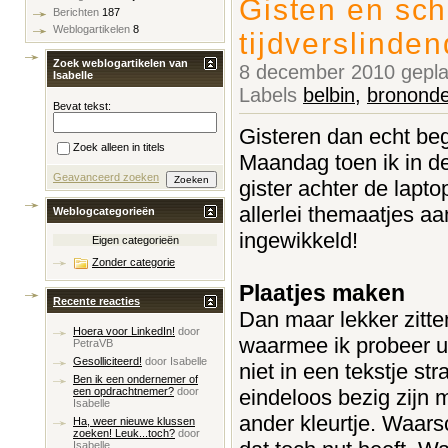
Gisten en sch
Berichten
187
Weblogartikelen
8
tijdverslinde
Zoek weblogartikelen van
8 december 2010 gepla
Isabelle
Labels
belbin
,
brononde
Bevat tekst:
Gisteren dan echt beg
Zoek alleen in titels
Maandag toen ik in de
Geavanceerd zoeken
gister achter de lapt
allerlei themaatjes a
Weblogcategorieën
ingewikkeld!
Eigen categorieën
Zonder categorie
Plaatjes maken
Recente reacties
Dan maar lekker zitt
Hoera voor LinkedIn!
door
waarmee ik probeer ui
PetraVB
Gesolliciteerd!
door
Isabelle
niet in een tekstje str
Ben ik een ondernemer of
eindeloos bezig zijn 
een opdrachtnemer?
door
Isabelle
ander kleurtje. Waarsc
Ha, weer nieuwe klussen
zoeken! Leuk...toch?
door
Isabelle