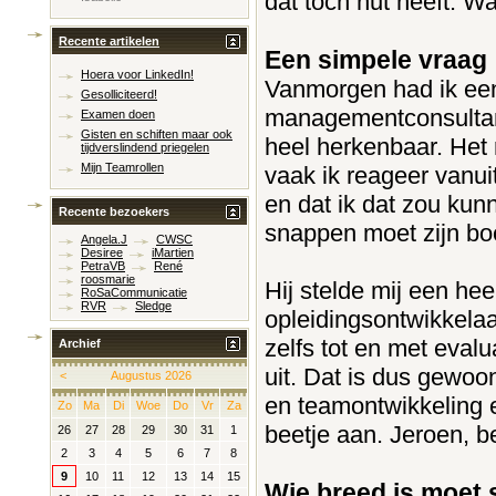
dat toch nut heeft. Wan
Recente artikelen
Een simpele vraag
Hoera voor LinkedIn!
Vanmorgen had ik een
Gesolliciteerd!
managementconsultant
Examen doen
Gisten en schiften maar ook
heel herkenbaar. Het
tijdverslindend priegelen
Mijn Teamrollen
vaak ik reageer vanuit
en dat ik dat zou kunn
Recente bezoekers
snappen moet zijn bo
Angela.J
CWSC
Desiree
iMartien
PetraVB
René
roosmarie
Hij stelde mij een hee
RoSaCommunicatie
RVR
Sledge
opleidingsontwikkelaar
zelfs tot en met evalu
Archief
uit. Dat is dus gewo
<
Augustus 2026
en teamontwikkeling 
Zo
Ma
Di
Woe
Do
Vr
Za
beetje aan. Jeroen, b
26
27
28
29
30
31
1
2
3
4
5
6
7
8
9
10
11
12
13
14
15
Wie breed is moet