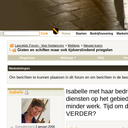
Zoek
Home
Starten
Bedrijfsvoering
Market
Lancelots Forum - Voor freelancers
>
Weblogs
>
Nieuwe koers
Gisten en schiften maar ook tijdverslindend priegelen
Registreer
Weblogs
FAQ
Ne
Mededelingen
Om berichten te kunnen plaatsen in dit forum en om berichten in de bes
Isabelle met haar bedrij
Isabelle
diensten op het gebied
minder werk. Tijd om 
VERDER?
Geregistreerd
2 januari 2006