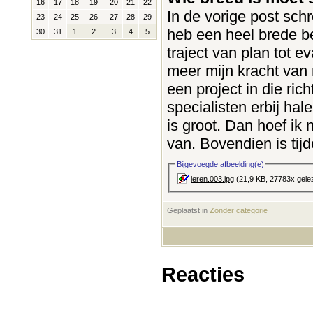
16
17
18
19
20
21
22
In de vorige post schr
23
24
25
26
27
28
29
heb een heel brede be
30
31
1
2
3
4
5
traject van plan tot e
meer mijn kracht van
een project in die ri
specialisten erbij hal
is groot. Dan hoef ik n
van. Bovendien is tij
Bijgevoegde afbeelding(e)
leren.003.jpg
(21,9 KB, 27783x gele
Geplaatst in
‎
Zonder categorie
Reacties