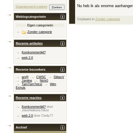
Nu heb ik als enorme aanhange
Geavanceerd zoeken
Weblogcategorieën
Geplaatst in
‎
Zonder categorie
Eigen categorieën
Zonder categorie
Recente artikelen
Komkommertijd?
web 2.0
Recente bezoekers
an@
CWSC
DittavV
Jantine
Nick0
TamTamTekst
Wim
Eshuis
Recente reacties
Komkommertijd?
door
JokeHeikensTekst
web 2.0
door
Cindy77
Archief