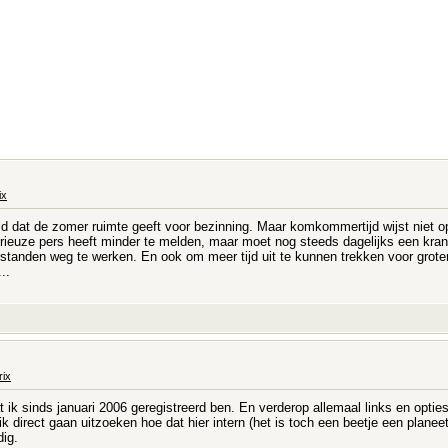
ix
 dat de zomer ruimte geeft voor bezinning. Maar komkommertijd wijst niet op
ieuze pers heeft minder te melden, maar moet nog steeds dagelijks een krant
standen weg te werken. En ook om meer tijd uit te kunnen trekken voor groter
..
rix
at ik sinds januari 2006 geregistreerd ben. En verderop allemaal links en optie
 direct gaan uitzoeken hoe dat hier intern (het is toch een beetje een planee
dig.