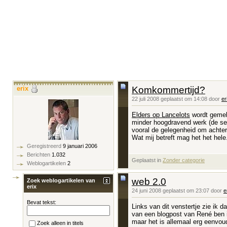
erix
Komkommertijd?
22 juli 2008 geplaatst om 14:08 door
er
Elders op Lancelots
wordt gemeld
minder hoogdravend werk (de ser
vooral de gelegenheid om achter
Wat mij betreft mag het het hele.
Geregistreerd
9 januari 2006
Berichten
1.032
Geplaatst in
‎
Zonder categorie
Weblogartikelen
2
web 2.0
Zoek weblogartikelen van
erix
24 juni 2008 geplaatst om 23:07 door
e
Bevat tekst:
Links van dit venstertje zie ik d
van een blogpost van René ben ik
maar het is allemaal erg eenvou
Zoek alleen in titels