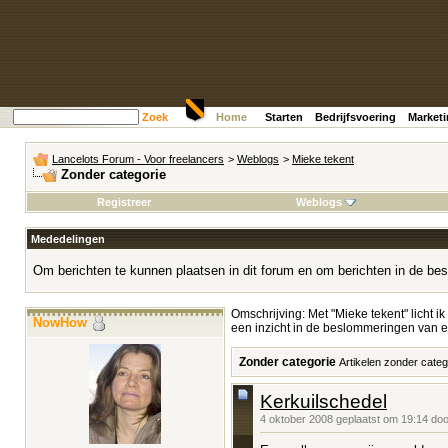
Zoek
Home
Starten
Bedrijfsvoering
Market
Lancelots Forum - Voor freelancers
>
Weblogs
>
Mieke tekent
Zonder categorie
Registreer
Weblogs
Mededelingen
Om berichten te kunnen plaatsen in dit forum en om berichten in de bes
Omschrijving: Met "Mieke tekent" licht ik
NowHow
een inzicht in de beslommeringen van ee
Zonder categorie
Artikelen zonder categ
Kerkuilschedel
4 oktober 2008 geplaatst om 19:14 do