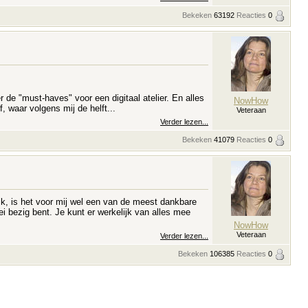
Bekeken
63192
Reacties
0
 de "must-haves" voor een digitaal atelier. En alles
NowHow
, waar volgens mij de helft...
Veteraan
Verder lezen...
Bekeken
41079
Reacties
0
ik, is het voor mij wel een van de meest dankbare
i bezig bent. Je kunt er werkelijk van alles mee
NowHow
Veteraan
Verder lezen...
Bekeken
106385
Reacties
0