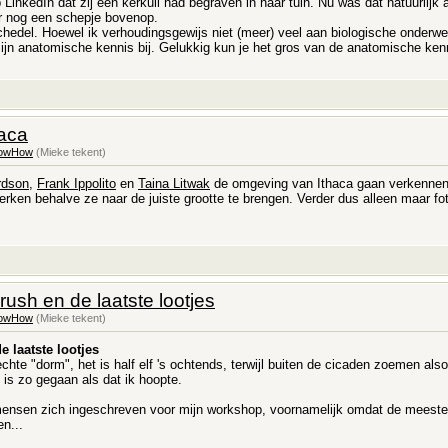
LinkedIn dat zij een kerkuil had begraven in haar tuin. Nu was dat natuurlijk 
r nog een schepje bovenop.
schedel. Hoewel ik verhoudingsgewijs niet (meer) veel aan biologische onderwe
ijn anatomische kennis bij. Gelukkig kun je het gros van de anatomische kenn
aca
owHow
(Mieke tekent)
rdson
,
Frank Ippolito
en
Taina Litwak
de omgeving van Ithaca gaan verkennen. I
rken behalve ze naar de juiste grootte te brengen. Verder dus alleen maar fo
ush en de laatste lootjes
owHow
(Mieke tekent)
 laatste lootjes
 echte "dorm", het is half elf 's ochtends, terwijl buiten de cicaden zoemen al
 is zo gegaan als dat ik hoopte.
mensen zich ingeschreven voor mijn workshop, voornamelijk omdat de meesten
en...