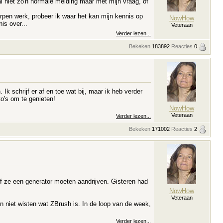
al niet zo'n normale melding maar met mijn vraag, of
rpen werk, probeer ik waar het kan mijn kennis op
NowHow
is over...
Veteraan
Verder lezen...
Bekeken
183892
Reacties
0
k schrijf er af en toe wat bij, maar ik heb verder
to's om te genieten!
NowHow
Veteraan
Verder lezen...
Bekeken
171002
Reacties
2
sof ze een generator moeten aandrijven. Gisteren had
NowHow
Veteraan
 niet wisten wat ZBrush is. In de loop van de week,
Verder lezen...