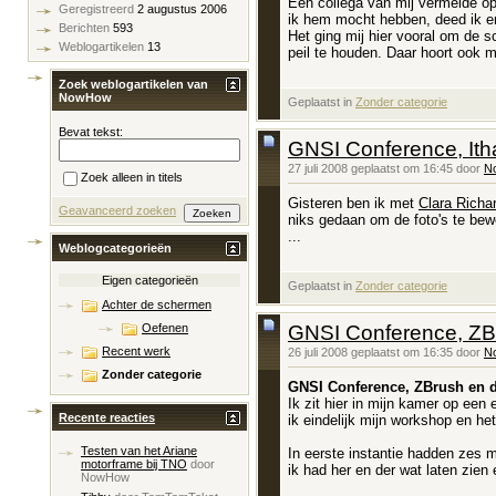
Een collega van mij vermelde op 
Geregistreerd
2 augustus 2006
ik hem mocht hebben, deed ik e
Berichten
593
Het ging mij hier vooral om de 
Weblogartikelen
13
peil te houden. Daar hoort ook m
Zoek weblogartikelen van
NowHow
Geplaatst in
‎
Zonder categorie
Bevat tekst:
GNSI Conference, Ith
27 juli 2008 geplaatst om 16:45 door
N
Zoek alleen in titels
Gisteren ben ik met
Clara Richa
Geavanceerd zoeken
niks gedaan om de foto's te bewe
...
Weblogcategorieën
Eigen categorieën
Geplaatst in
‎
Zonder categorie
Achter de schermen
GNSI Conference, ZBr
Oefenen
Recent werk
26 juli 2008 geplaatst om 16:35 door
N
Zonder categorie
GNSI Conference, ZBrush en de
Ik zit hier in mijn kamer op een
Recente reacties
ik eindelijk mijn workshop en het
Testen van het Ariane
In eerste instantie hadden zes 
motorframe bij TNO
door
ik had her en der wat laten zien 
NowHow