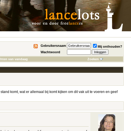
Gebruikersnaam
Mij onthouden?
Wachtwoord
chten van vandaag
Zoeken
t stand komt, wat er allemaal bij komt kijken om dit vak uit te voeren en geef