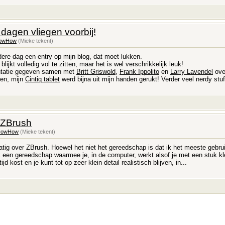
dagen vliegen voorbij!
owHow
(Mieke tekent)
dere dag een entry op mijn blog, dat moet lukken.
ijkt volledig vol te zitten, maar het is wel verschrikkelijk leuk!
ntatie gegeven samen met
Britt Griswold
,
Frank Ippolito
en
Larry Lavendel
over
en, mijn
Cintiq tablet
werd bijna uit mijn handen gerukt! Verder veel nerdy stuff
 ZBrush
NowHow
(Mieke tekent)
atig over ZBrush. Hoewel het niet het gereedschap is dat ik het meeste gebru
 een gereedschap waarmee je, in de computer, werkt alsof je met een stuk kle
jd kost en je kunt tot op zeer klein detail realistisch blijven, in...