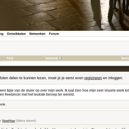
ing
Ontwikkelen
Netwerken
Forum
FAQ
Netwerk
Beri
loten delen te kunnen lezen, moet je je eerst even
registreren
en inloggen.
 een tipje van de sluier op over mijn werk. Ik laat zien hoe mijn zeer visuele werk to
n freelancer met het leukste beroep ter wereld.
orie
or
NowHow
(Mieke tekent)