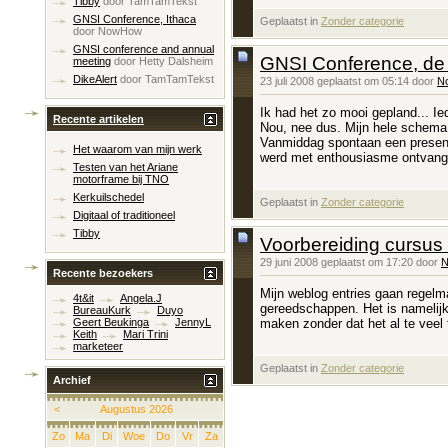
Tibby
door
TamTamTekst
GNSI Conference, Ithaca
Geplaatst in
‎
Zonder categorie
door
NowHow
GNSI conference and annual
GNSI Conference, de 
meeting
door
Hetty Dalsheim
DikeAlert
door
TamTamTekst
23 juli 2008 geplaatst om 05:14 door
N
Ik had het zo mooi gepland... Ie
Recente artikelen
Nou, nee dus. Mijn hele schema bl
Vanmiddag spontaan een prese
Het waarom van mijn werk
werd met enthousiasme ontvang
Testen van het Ariane
motorframe bij TNO
Kerkuilschedel
Geplaatst in
‎
Zonder categorie
Digitaal of traditioneel
Tibby
Voorbereiding cursus
29 juni 2008 geplaatst om 17:20 door
Recente bezoekers
Mijn weblog entries gaan regelm
4t&it
Angela.J
gereedschappen. Het is namelijk
BureauKurk
Duyo
maken zonder dat het al te veel ti
Geert Beukinga
JennyL
Keith
Mari Trini
marketeer
Geplaatst in
‎
Zonder categorie
Archief
<
Augustus 2026
Zo
Ma
Di
Woe
Do
Vr
Za