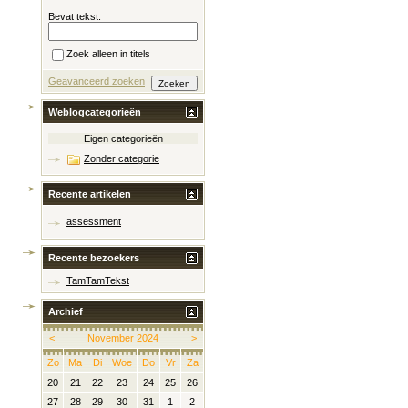
Bevat tekst:
Zoek alleen in titels
Geavanceerd zoeken
Weblogcategorieën
Eigen categorieën
Zonder categorie
Recente artikelen
assessment
Recente bezoekers
TamTamTekst
Archief
<
November 2024
>
Zo
Ma
Di
Woe
Do
Vr
Za
20
21
22
23
24
25
26
27
28
29
30
31
1
2