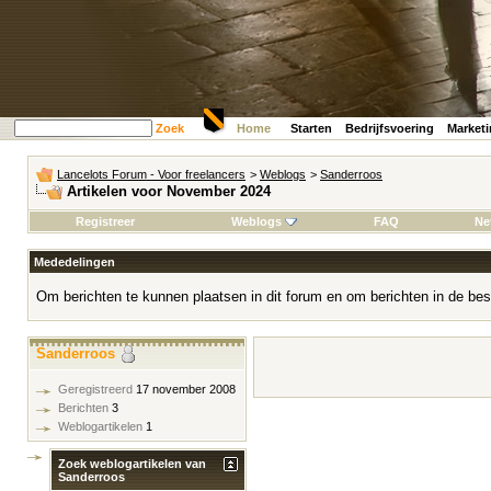
Zoek
Home
Starten
Bedrijfsvoering
Market
Lancelots Forum - Voor freelancers
>
Weblogs
>
Sanderroos
Artikelen voor November 2024
Registreer
Weblogs
FAQ
Ne
Mededelingen
Om berichten te kunnen plaatsen in dit forum en om berichten in de bes
Sanderroos
Geregistreerd
17 november 2008
Berichten
3
Weblogartikelen
1
Zoek weblogartikelen van
Sanderroos