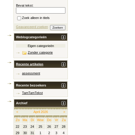
Bevat tekst:
Zoek alleen in titels
Geavanceerd zoeken
Weblogcategorieën
Eigen categorieën
Zonder categorie
Recente artikelen
assessment
Recente bezoekers
TamTamTekst
Archief
<
April 2026
>
Zo
Ma
Di
Woe
Do
Vr
Za
22
23
24
25
26
27
28
29
30
31
1
2
3
4