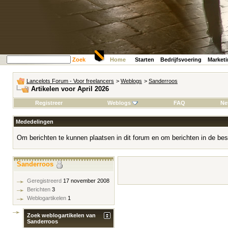
Zoek
Home
Starten
Bedrijfsvoering
Market
Lancelots Forum - Voor freelancers
>
Weblogs
>
Sanderroos
Artikelen voor April 2026
Registreer
Weblogs
FAQ
Ne
Mededelingen
Om berichten te kunnen plaatsen in dit forum en om berichten in de bes
Sanderroos
Geregistreerd
17 november 2008
Berichten
3
Weblogartikelen
1
Zoek weblogartikelen van
Sanderroos