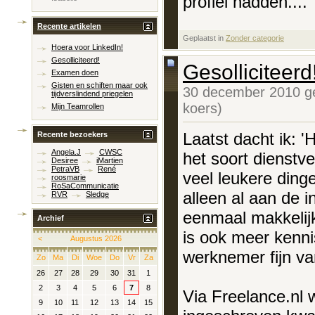
profiel hadden....
Recente artikelen
Geplaatst in
‎
Zonder categorie
Hoera voor LinkedIn!
Gesolliciteerd!
Gesolliciteerd
Examen doen
Gisten en schiften maar ook
30 december 2010 g
tijdverslindend priegelen
koers)
Mijn Teamrollen
Laatst dacht ik: 
Recente bezoekers
Angela.J
CWSC
het soort dienstv
Desiree
iMartien
PetraVB
René
veel leukere ding
roosmarie
RoSaCommunicatie
alleen al aan de i
RVR
Sledge
eenmaal makkelijke
Archief
is ook meer kenni
<
Augustus 2026
werknemer fijn v
Zo
Ma
Di
Woe
Do
Vr
Za
26
27
28
29
30
31
1
2
3
4
5
6
7
8
Via Freelance.nl
9
10
11
12
13
14
15