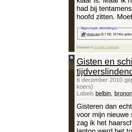
klaar is. Maar ik 
had bij tentamens:
hoofd zitten. Moe
Bijgevoegde afbeelding(e)
photo.jpg
(8,7 KB, 25746x gele
Geplaatst in
‎
Zonder categorie
Gisten en sch
tijdverslinden
8 december 2010 gep
koers)
Labels
belbin
,
brono
Gisteren dan echt
voor mijn nieuwe s
zag ik het haarsc
laptop werd het t