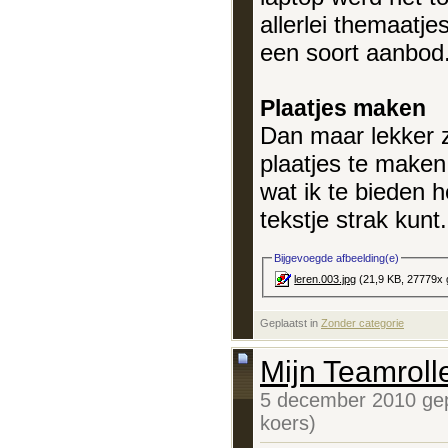
allerlei themaatje
een soort aanbod.
Plaatjes maken
Dan maar lekker 
plaatjes te maken
wat ik te bieden h
tekstje strak kunt.
Bijgevoegde afbeelding(e)
leren.003.jpg
(21,9 KB, 27779x 
Geplaatst in
‎
Zonder categorie
Mijn Teamroll
5 december 2010 gep
koers)