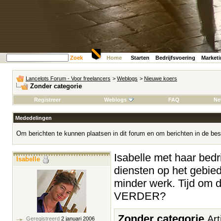
Zoek
Home
Starten
Bedrijfsvoering
Market
Lancelots Forum - Voor freelancers
>
Weblogs
>
Nieuwe koers
Zonder categorie
Registreer
Weblogs
FAQ
Ne
Mededelingen
Om berichten te kunnen plaatsen in dit forum en om berichten in de bes
Isabelle met haar bedrij
Isabelle
diensten op het gebied
minder werk. Tijd om 
VERDER?
Zonder categorie
Art
Geregistreerd
2 januari 2006