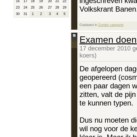
ingeschreven kwam
16
17
18
19
20
21
22
Volkskrant Banen. 
23
24
25
26
27
28
29
30
31
1
2
3
4
5
Geplaatst in
‎
Zonder categorie
Examen doen
17 december 2010 g
koers)
De afgelopen dage
geopereerd (cosm
een paar dagen wei
zitten, valt de pi
te kunnen typen.
Dus nu moeten die
wil nog voor de ke