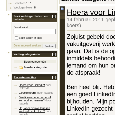
Berichten
187
Weblogartikelen
8
Hoera voor Li
Zoek weblogartikelen van
14 februari 2011 gep
Isabelle
koers)
Bevat tekst:
Zojuist gebeld do
Zoek alleen in titels
vakuitgeverij wer
Geavanceerd zoeken
gaan. Dat is de o
Weblogcategorieën
inmiddels behoorl
Eigen categorieën
iemand om hun on
Zonder categorie
do afspraak!
Recente reacties
Ben heel blij. Heb
Hoera voor LinkedIn!
door
PetraVB
een goed LinkedIn
Gesolliciteerd!
door
Isabelle
Ben ik een ondernemer of
bijhouden. Mijn p
een opdrachtnemer?
door
Isabelle
LinkedIn gezocht 
Ha, weer nieuwe klussen
zoeken! Leuk...toch?
door
Isabelle