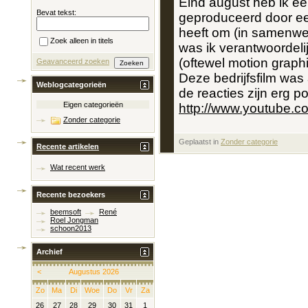
Eind august heb ik een
Bevat tekst:
geproduceerd door ee
heeft om (in samenwer
Zoek alleen in titels
was ik verantwoordeli
(oftewel motion graph
Geavanceerd zoeken
Deze bedrijfsfilm was
Weblogcategorieën
de reacties zijn erg pos
Eigen categorieën
http://www.youtube
Zonder categorie
Geplaatst in
‎
Zonder categorie
Recente artikelen
Wat recent werk
Recente bezoekers
beemsoft
René
Roel Jongman
schoon2013
Archief
<
Augustus 2026
Zo
Ma
Di
Woe
Do
Vr
Za
26
27
28
29
30
31
1