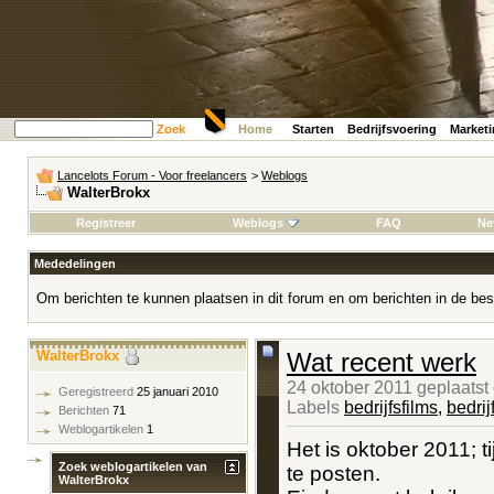
Zoek
Home
Starten
Bedrijfsvoering
Market
Lancelots Forum - Voor freelancers
>
Weblogs
WalterBrokx
Registreer
Weblogs
FAQ
Ne
Mededelingen
Om berichten te kunnen plaatsen in dit forum en om berichten in de bes
WalterBrokx
Wat recent werk
24 oktober 2011 geplaatst
Geregistreerd
25 januari 2010
Labels
bedrijfsfilms
,
bedrij
Berichten
71
Weblogartikelen
1
Het is oktober 2011; t
Zoek weblogartikelen van
te posten.
WalterBrokx