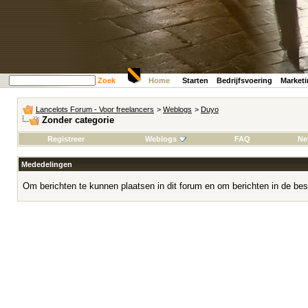
Zoek
Home
Starten
Bedrijfsvoering
Market
Lancelots Forum - Voor freelancers
>
Weblogs
>
Duyo
Zonder categorie
Registreer
Weblogs
FAQ
Ne
Mededelingen
Om berichten te kunnen plaatsen in dit forum en om berichten in de bes