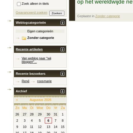
op het wereldwijde ne
Zoek alleen in titels
Geavanceerd zoeken
Geplaatst in
‎
Zonder categorie
Weblogcategorieën
Eigen categorieën
Zonder categorie
Recente artikelen
Van weblog naar "wij
bloggen"...
Recente bezoekers
René
roosmarie
Archief
<
Augustus 2026
Zo
Ma
Di
Woe
Do
Vr
Za
26
27
28
29
30
31
1
2
3
4
5
6
7
8
9
10
11
12
13
14
15