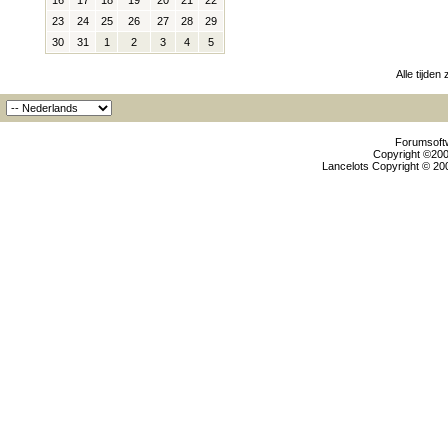
16
17
18
19
20
21
22
23
24
25
26
27
28
29
30
31
1
2
3
4
5
Alle tijden
Forumsoftw
Copyright ©2000
Lancelots Copyright © 200