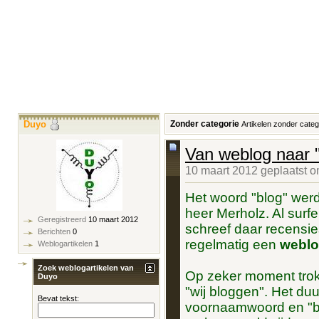
Duyo
Zonder categorie
Artikelen zonder categ
Van weblog naar "
10 maart 2012 geplaatst 
Het woord "blog" werd
heer Merholz. Al surfe
Geregistreerd
10 maart 2012
schreef daar recensie
Berichten
0
regelmatig een
weblo
Weblogartikelen
1
Zoek weblogartikelen van
Op zeker moment trok h
Duyo
"wij bloggen". Het duu
Bevat tekst:
voornaamwoord en "b