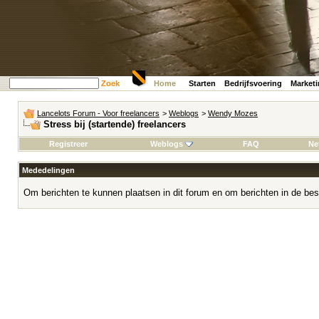
Zoek
Home
Starten
Bedrijfsvoering
Market
Lancelots Forum - Voor freelancers
>
Weblogs
>
Wendy Mozes
Stress bij (startende) freelancers
Registreer
Weblogs
FAQ
Ne
Mededelingen
Om berichten te kunnen plaatsen in dit forum en om berichten in de bes