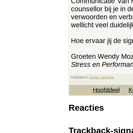
Communicatie’ van 
counsellor bij je in 
verwoorden en verbi
wellicht veel duidel
Hoe ervaar jij de si
Groeten Wendy Mo
Stress en Performa
Geplaatst in
‎
Zonder categorie
Hoofddeel
K
Reacties
Trackback-sign