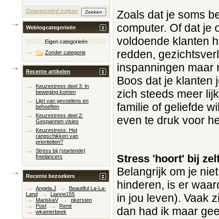
Geavanceerd zoeken
Zoals dat je soms b
computer. Of dat je 
Weblogcategorieën
voldoende klanten h
Eigen categorieën
redden, gezichtsverli
Zonder categorie
inspanningen maar n
Recente artikelen
Boos dat je klanten 
Keuzestress deel 3: In
zich steeds meer lij
beweging komen
Lijst van gevoelens en
familie of geliefde 
behoeften
Keuzestress deel 2:
even te druk voor h
Gespannen visies
Keuzestress: Het
rangschikken van
prioriteiten?
Stress bij (startende)
Stress 'hoort' bij z
freelancers
Belangrijk om je niet
Recente bezoekers
hinderen, is er waar
Angela.J
Beautiful La-La-
Land
Lianne155
in jou leven). Vaak z
MariskaV
pkersten
Post
René
dan had ik maar gee
wkamerbeek