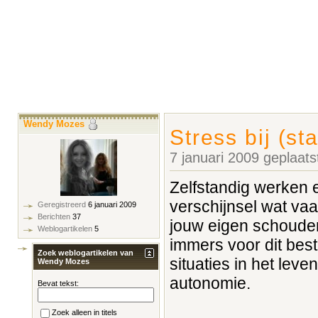
Wendy Mozes
Stress bij (st
7 januari 2009 geplaat
Zelfstandig werken e
verschijnsel wat vaa
Geregistreerd
6 januari 2009
Berichten
37
jouw eigen schouder
Weblogartikelen
5
immers voor dit bes
Zoek weblogartikelen van
situaties in het leve
Wendy Mozes
autonomie.
Bevat tekst:
Zoek alleen in titels