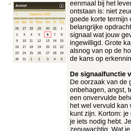
eenmaal bij het leve
Archief
ontstaan is: niet z
<
Augustus 2026
goede korte termijn 
Zo
Ma
Di
Woe
Do
Vr
Za
belangrijke opdrach
26
27
28
29
30
31
1
signaal wat jouw gev
2
3
4
5
6
7
8
ingewilligd. Grote k
9
10
11
12
13
14
15
16
17
18
19
20
21
22
alsnog van op de ho
23
24
25
26
27
28
29
de kans op erkennin
30
31
1
2
3
4
5
De signaalfunctie 
De oorzaak van de g
onbehagen, angst, tel
een onvervulde behoe
het wel vervuld kan 
kunt zijn. Kortom: j
je iets nodig hebt. 
zenuwachtig. Wat je