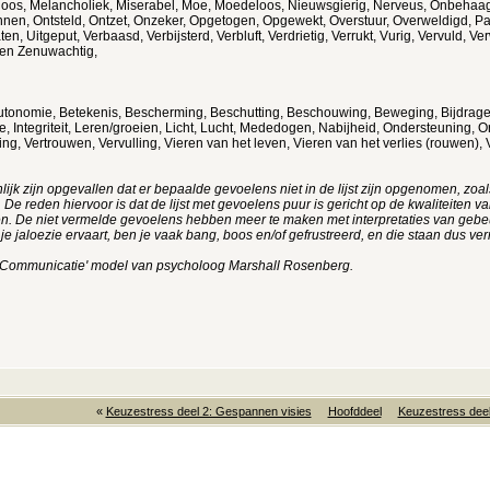
oos, Melancholiek, Miserabel, Moe, Moedeloos, Nieuwsgierig, Nerveus, Onbehaagl
nen, Ontsteld, Ontzet, Onzeker, Opgetogen, Opgewekt, Overstuur, Overweldigd, Pani
laten, Uitgeput, Verbaasd, Verbijsterd, Verbluft, Verdrietig, Verrukt, Vurig, Vervul
 en Zenuwachtig,
 Autonomie, Betekenis, Bescherming, Beschutting, Beschouwing, Beweging, Bijdragen
e, Integriteit, Leren/groeien, Licht, Lucht, Mededogen, Nabijheid, Ondersteuning, 
ing, Vertrouwen, Vervulling, Vieren van het leven, Vieren van het verlies (rouwen), 
lijk zijn opgevallen dat er bepaalde gevoelens niet in de lijst zijn opgenomen, zoal
De reden hiervoor is dat de lijst met gevoelens puur is gericht op de kwaliteiten
tten. De niet vermelde gevoelens hebben meer te maken met interpretaties van gebe
s je jaloezie ervaart, ben je vaak bang, boos en/of gefrustreerd, en die staan dus ver
ze Communicatie' model van psycholoog Marshall Rosenberg.
«
Keuzestress deel 2: Gespannen visies
Hoofddeel
Keuzestress deel