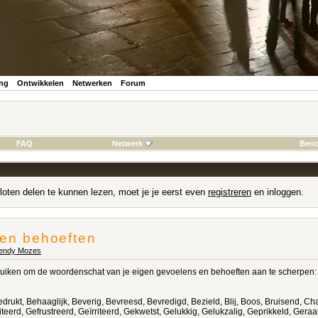
ing
Ontwikkelen
Netwerken
Forum
FAQ
Netwerk
Beri
loten delen te kunnen lezen, moet je je eerst even
registreren
en inloggen.
 en behoeften
endy Mozes
ebruiken om de woordenschat van je eigen gevoelens en behoeften aan te scherpen:
rukt, Behaaglijk, Beverig, Bevreesd, Bevredigd, Bezield, Blij, Boos, Bruisend, Ch
teerd, Gefrustreerd, Geïrriteerd, Gekwetst, Gelukkig, Gelukzalig, Geprikkeld, Gera