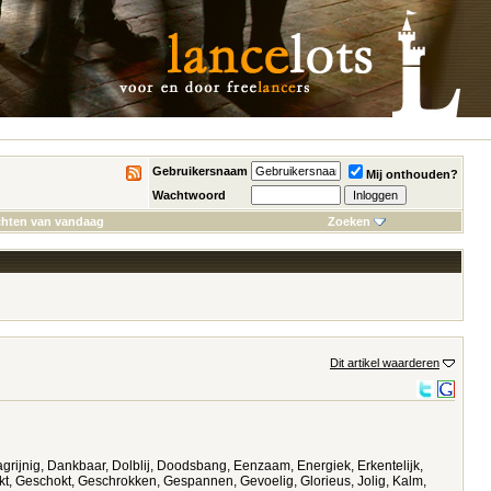
Gebruikersnaam
Mij onthouden?
Wachtwoord
chten van vandaag
Zoeken
Dit artikel waarderen
agrijnig, Dankbaar, Dolblij, Doodsbang, Eenzaam, Energiek, Erkentelijk,
akt, Geschokt, Geschrokken, Gespannen, Gevoelig, Glorieus, Jolig, Kalm,