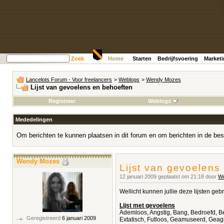
Zoek
Home
Starten
Bedrijfsvoering
Market
Lancelots Forum - Voor freelancers
>
Weblogs
>
Wendy Mozes
Lijst van gevoelens en behoeften
Registreer
Weblogs
Mededelingen
Om berichten te kunnen plaatsen in dit forum en om berichten in de bes
Wendy Mozes
Lijst van gevoelens
12 januari 2009 geplaatst om 21:18 door
W
Wellicht kunnen jullie deze lijsten g
Lijst met gevoelens
Ademloos, Angstig, Bang, Bedroefd, Bed
Geregistreerd
6 januari 2009
Extatisch, Futloos, Geamuseerd, Geagi