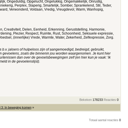
ijk, Ongeduldig, Opgelucht, Ongelukkig, Ongemakkelijk, Onrustig,
ekerig, Perplex, Slaperig, Smartelijk, Somber, Sprankelend, Stil, Teder,
d, Verward, Verwonderd, Voldaan, Vredig, Vreugdevol, Warm, Wanhopig,
, Creativiteit, Delen, Eenheid, Erkenning, Geruststelling, Harmonie,
Ordening, Plezier, Respect, Ruimte, Rust, Schoonheid, Seksuele expressie,
Voedsel, (innerlijke) Vrede, Warmte, Water, Zekerheid, Zelfexpressie, Zorg.
s b.v. jaloers of hulpeloos zijn of aangemoedigd, bedreigd, gebruikt,
 van gevoelens, zoals die binnenin jou worden waargenomen. Je kunt hier
urtenissen dan over de gevoelsbewegingen zelf (en hier kun je vaak: 'ik
meld in de gevoelenslijst).
Bekeken
178233
Reacties
0
 3: In beweging komen
»
Totaal aantal reacties
0