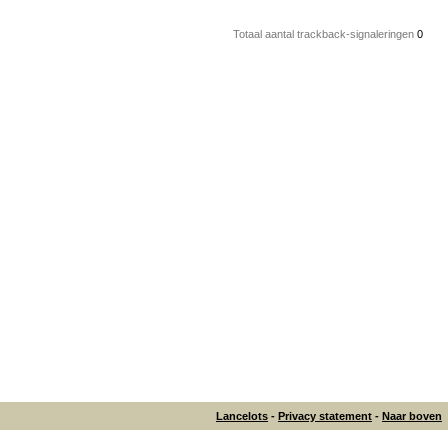
Totaal aantal trackback-signaleringen
0
Lancelots
-
Privacy statement
-
Naar boven