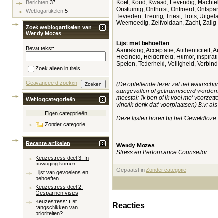
Koel, Koud, Kwaad, Levendig, Machtel
Berichten
37
Onstuimig, Onthutst, Ontroerd, Ontspan
Weblogartikelen
5
Tevreden, Treurig, Triest, Trots, Uitge
Weemoedig, Zelfvoldaan, Zacht, Zalig
Zoek weblogartikelen van
Wendy Mozes
Lijst met behoeften
Bevat tekst:
Aanraking, Acceptatie, Authenticiteit,
Heelheid, Helderheid, Humor, Inspirati
Spelen, Tederheid, Veiligheid, Verbind
Zoek alleen in titels
Geavanceerd zoeken
(De oplettende lezer zal het waarschijn
aangevallen of getiranniseerd worden. 
meestal: 'ik ben of ik voel me' voorze
Weblogcategorieën
vind/ik denk dat' voorplaatsen) B.v: al
Eigen categorieën
Deze lijsten horen bij het 'Geweldlo
Zonder categorie
Recente artikelen
Wendy Mozes
Stress en Performance Counsellor
Keuzestress deel 3: In
beweging komen
Geplaatst in
‎
Zonder categorie
Lijst van gevoelens en
behoeften
Keuzestress deel 2:
Gespannen visies
Keuzestress: Het
Reacties
rangschikken van
prioriteiten?