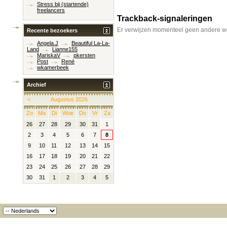
Stress bij (startende)
freelancers
Trackback-signaleringen
Er verwijzen momenteel geen andere we
Recente bezoekers
Angela.J
Beautiful La-La-
Land
Lianne155
MariskaV
pkersten
Post
René
wkamerbeek
Archief
<
Augustus 2026
Zo
Ma
Di
Woe
Do
Vr
Za
26
27
28
29
30
31
1
2
3
4
5
6
7
8
9
10
11
12
13
14
15
16
17
18
19
20
21
22
23
24
25
26
27
28
29
30
31
1
2
3
4
5