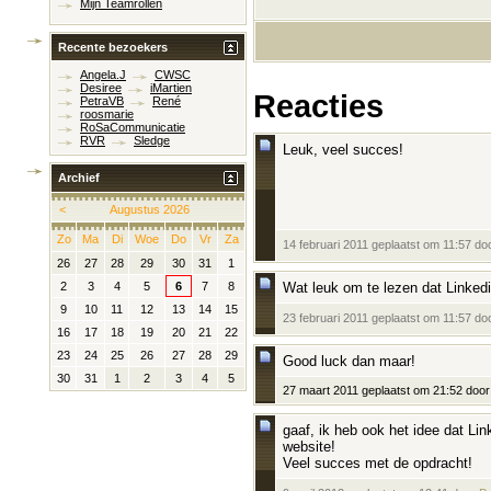
Mijn Teamrollen
Recente bezoekers
Angela.J
CWSC
Desiree
iMartien
Reacties
PetraVB
René
roosmarie
RoSaCommunicatie
RVR
Sledge
Leuk, veel succes!
Archief
<
Augustus 2026
Zo
Ma
Di
Woe
Do
Vr
Za
14 februari 2011 geplaatst om 11:57 do
26
27
28
29
30
31
1
Wat leuk om te lezen dat Linked
2
3
4
5
6
7
8
9
10
11
12
13
14
15
23 februari 2011 geplaatst om 11:57 do
16
17
18
19
20
21
22
23
24
25
26
27
28
29
Good luck dan maar!
30
31
1
2
3
4
5
27 maart 2011 geplaatst om 21:52 door
gaaf, ik heb ook het idee dat Li
website!
Veel succes met de opdracht!