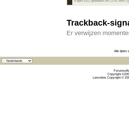
9 april 2012 geplaatst om 12:41 door
P
Trackback-sign
Er verwijzen momentee
Alle tijden
Forumsoftw
Copyright ©2000
Lancelots Copyright © 200