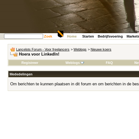
Zoek
Home
Starten
Bedrijfsvoering
Market
Lancelots Forum - Voor freelancers
>
Weblogs
>
Nieuwe koers
Hoera voor LinkedIn!
Registreer
Weblogs
FAQ
Ne
Mededelingen
Om berichten te kunnen plaatsen in dit forum en om berichten in de bes