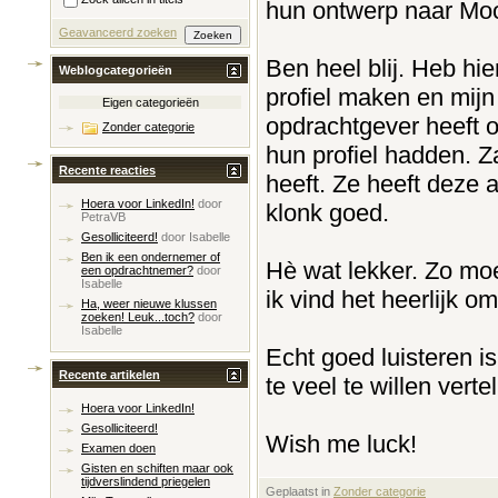
hun ontwerp naar Mood
Geavanceerd zoeken
Ben heel blij. Heb hi
Weblogcategorieën
profiel maken en mijn
Eigen categorieën
opdrachtgever heeft 
Zonder categorie
hun profiel hadden. Z
Recente reacties
heeft. Ze heeft deze 
Hoera voor LinkedIn!
door
klonk goed.
PetraVB
Gesolliciteerd!
door
Isabelle
Ben ik een ondernemer of
Hè wat lekker. Zo moe
een opdrachtnemer?
door
Isabelle
ik vind het heerlijk 
Ha, weer nieuwe klussen
zoeken! Leuk...toch?
door
Isabelle
Echt goed luisteren is
Recente artikelen
te veel te willen vertel
Hoera voor LinkedIn!
Gesolliciteerd!
Wish me luck!
Examen doen
Gisten en schiften maar ook
tijdverslindend priegelen
Geplaatst in
‎
Zonder categorie