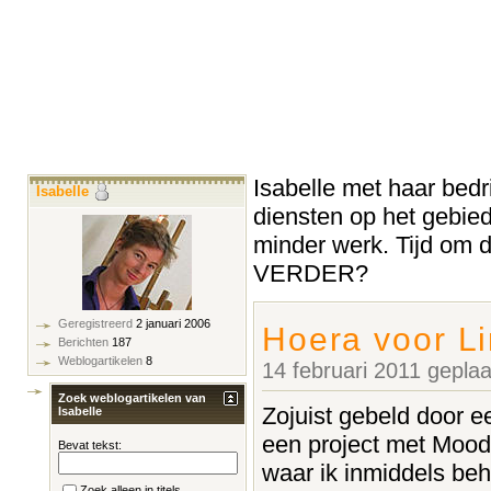
Isabelle met haar bedrij
Isabelle
diensten op het gebied
minder werk. Tijd om 
VERDER?
Geregistreerd
2 januari 2006
Hoera voor Li
Berichten
187
Weblogartikelen
8
14 februari 2011 gepla
Zoek weblogartikelen van
Zojuist gebeld door ee
Isabelle
een project met Mood
Bevat tekst:
waar ik inmiddels be
Zoek alleen in titels