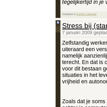
tegelijkertijd in j
Geplaatst in
‎
Zonder categorie
Stress bij (st
7 januari 2009 gepla
Zelfstandig werken
uiteraard een ver
namelijk aanzienl
terecht. En dat is
voor dit bestaan 
situaties in het le
vrijheid en autono
Zoals dat je soms