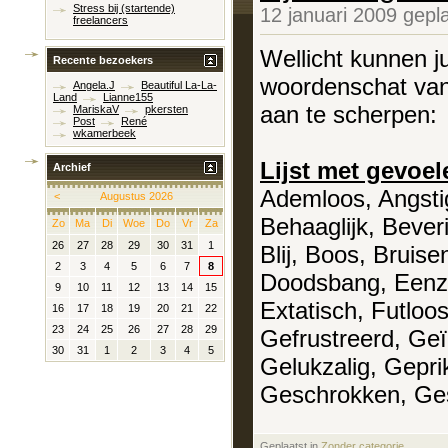
Stress bij (startende)
12 januari 2009 gepl
freelancers
Wellicht kunnen ju
Recente bezoekers
woordenschat van
Angela.J
Beautiful La-La-
Land
Lianne155
aan te scherpen:
MariskaV
pkersten
Post
René
wkamerbeek
Lijst met gevoel
Archief
Ademloos, Angsti
<
Augustus 2026
Behaaglijk, Bever
Zo
Ma
Di
Woe
Do
Vr
Za
26
27
28
29
30
31
1
Blij, Boos, Bruise
2
3
4
5
6
7
8
Doodsbang, Eenza
9
10
11
12
13
14
15
Extatisch, Futlo
16
17
18
19
20
21
22
23
24
25
26
27
28
29
Gefrustreerd, Geï
30
31
1
2
3
4
5
Gelukzalig, Gepri
Geschrokken, Ges
Geplaatst in
‎
Zonder categorie