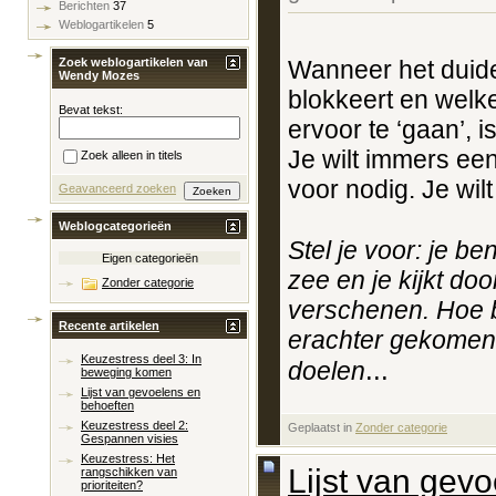
Berichten
37
Weblogartikelen
5
Wanneer het duidel
Zoek weblogartikelen van
Wendy Mozes
blokkeert en wel
Bevat tekst:
ervoor te ‘gaan’, i
Je wilt immers een
Zoek alleen in titels
voor nodig. Je wil
Geavanceerd zoeken
Weblogcategorieën
Stel je voor: je be
Eigen categorieën
zee en je kijkt doo
Zonder categorie
verschenen. Hoe b
Recente artikelen
erachter gekomen 
Keuzestress deel 3: In
...
doelen
beweging komen
Lijst van gevoelens en
behoeften
Keuzestress deel 2:
Geplaatst in
‎
Zonder categorie
Gespannen visies
Keuzestress: Het
Lijst van gev
rangschikken van
prioriteiten?