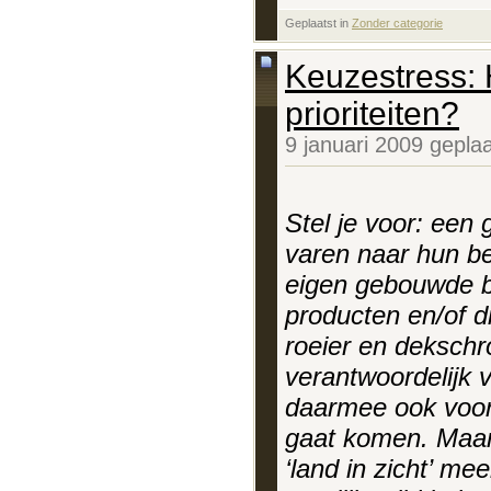
Geplaatst in
‎
Zonder categorie
Keuzestress: 
prioriteiten?
9 januari 2009 gepla
Stel je voor: een
varen naar hun be
eigen gebouwde b
producten en/of d
roeier en dekschro
verantwoordelijk v
daarmee ook voor 
gaat komen. Maar
‘land in zicht’ me