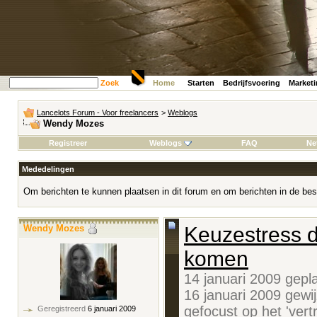
Zoek
Home
Starten
Bedrijfsvoering
Market
Lancelots Forum - Voor freelancers
>
Weblogs
Wendy Mozes
Registreer
Weblogs
FAQ
Ne
Mededelingen
Om berichten te kunnen plaatsen in dit forum en om berichten in de bes
Wendy Mozes
Keuzestress d
komen
14 januari 2009 gepl
16 januari 2009 gewi
gefocust op het 'vert
Geregistreerd
6 januari 2009