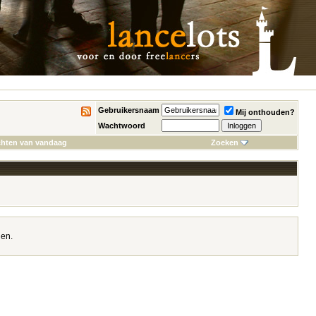
Gebruikersnaam
Mij onthouden?
Wachtwoord
chten van vandaag
Zoeken
nen.