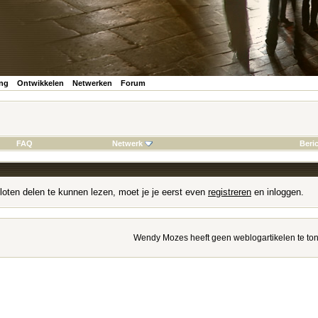
ing
Ontwikkelen
Netwerken
Forum
FAQ
Netwerk
Beri
loten delen te kunnen lezen, moet je je eerst even
registreren
en inloggen.
Wendy Mozes heeft geen weblogartikelen te to