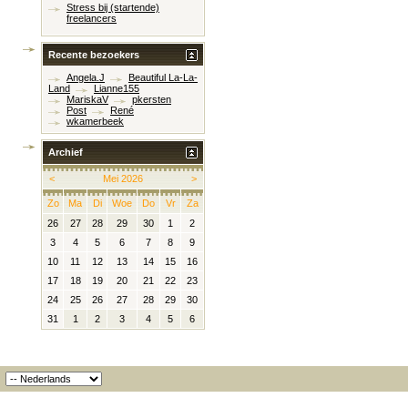
Stress bij (startende)
freelancers
Recente bezoekers
Angela.J
Beautiful La-La-
Land
Lianne155
MariskaV
pkersten
Post
René
wkamerbeek
Archief
<
Mei 2026
>
Zo
Ma
Di
Woe
Do
Vr
Za
26
27
28
29
30
1
2
3
4
5
6
7
8
9
10
11
12
13
14
15
16
17
18
19
20
21
22
23
24
25
26
27
28
29
30
31
1
2
3
4
5
6