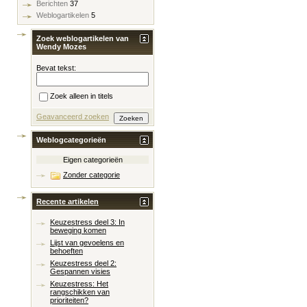
Berichten
37
Weblogartikelen
5
Zoek weblogartikelen van
Wendy Mozes
Bevat tekst:
Zoek alleen in titels
Geavanceerd zoeken
Weblogcategorieën
Eigen categorieën
Zonder categorie
Recente artikelen
Keuzestress deel 3: In
beweging komen
Lijst van gevoelens en
behoeften
Keuzestress deel 2:
Gespannen visies
Keuzestress: Het
rangschikken van
prioriteiten?