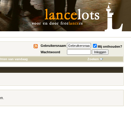
Gebruikersnaam
Mij onthouden?
Wachtwoord
chten van vandaag
Zoeken
en.