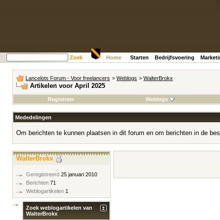
Zoek
Home
Starten
Bedrijfsvoering
Market
Lancelots Forum - Voor freelancers
>
Weblogs
>
WalterBrokx
Artikelen voor April 2025
Registreer
Weblogs
Mededelingen
Om berichten te kunnen plaatsen in dit forum en om berichten in de bes
WalterBrokx
Geregistreerd
25 januari 2010
Berichten
71
Weblogartikelen
1
Zoek weblogartikelen van
WalterBrokx