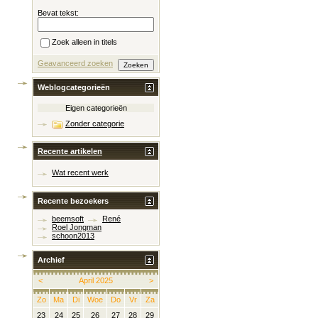
Bevat tekst:
Zoek alleen in titels
Geavanceerd zoeken
Weblogcategorieën
Eigen categorieën
Zonder categorie
Recente artikelen
Wat recent werk
Recente bezoekers
beemsoft
René
Roel Jongman
schoon2013
Archief
<
April 2025
>
Zo
Ma
Di
Woe
Do
Vr
Za
23
24
25
26
27
28
29