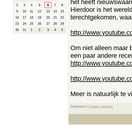
het heeft nieuwswaar
2
3
4
5
6
7
8
Hierdoor is het werel
9
10
11
12
13
14
15
terechtgekomen, waard
16
17
18
19
20
21
22
23
24
25
26
27
28
29
30
31
1
2
3
4
5
http://www.youtube.
Om niet alleen maar be
een paar andere recen
http://www.youtube
http://www.youtube.
Meer is natuurlijk te 
Geplaatst in
‎
Zonder categorie