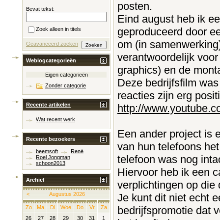
posten.
Bevat tekst:
Eind august heb ik ee
geproduceerd door ee
Zoek alleen in titels
om (in samenwerking) 
Geavanceerd zoeken
verantwoordelijk voor
Weblogcategorieën
graphics) en de mont
Eigen categorieën
Deze bedrijfsfilm was
Zonder categorie
reacties zijn erg positi
Recente artikelen
http://www.youtube
Wat recent werk
Een ander project is 
Recente bezoekers
van hun telefoons het
beemsoft
René
telefoon was nog inta
Roel Jongman
schoon2013
Hiervoor heb ik een 
Archief
verplichtingen op die
<
Augustus 2026
Je kunt dit niet echt 
bedrijfspromotie dat v
Zo
Ma
Di
Woe
Do
Vr
Za
26
27
28
29
30
31
1