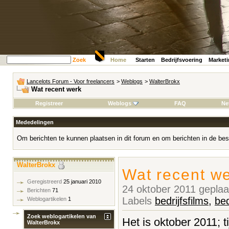
Zoek
Home
Starten
Bedrijfsvoering
Market
Lancelots Forum - Voor freelancers
>
Weblogs
>
WalterBrokx
Wat recent werk
Registreer
Weblogs
FAQ
Ne
Mededelingen
Om berichten te kunnen plaatsen in dit forum en om berichten in de bes
WalterBrokx
Wat recent w
Geregistreerd
25 januari 2010
24 oktober 2011 gepla
Berichten
71
Labels
bedrijfsfilms
,
bed
Weblogartikelen
1
Zoek weblogartikelen van
Het is oktober 2011; t
WalterBrokx