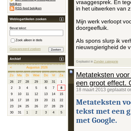
vraaggesprek. En tege
bekijken
in het uitwerken van z
RSS-feed bekijken
Weblogartikelen zoeken
Mijn werk verloopt vo
doorgeefluik.
Bevat tekst:
Als spons slurp ik verh
Zoek alleen in titels
nieuwsgierigheid de vr
Geavanceerd zoeken
Archief
Geplaatst in
‎
Zonder categorie
<
Augustus 2026
Metateksten voor 
Zo
Ma
Di
Woe
Do
Vr
Za
een groot effect.
26
27
28
29
30
31
1
2
3
4
5
6
7
8
18 maart 2013 geplaatst 
9
10
11
12
13
14
15
Metateksten voo
16
17
18
19
20
21
22
23
24
25
26
27
28
29
tekst met een g
30
31
1
2
3
4
5
met Google.