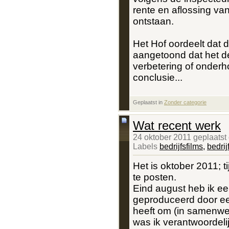
rente en aflossing va
ontstaan.
Het Hof oordeelt dat de
aangetoond dat het d
verbetering of onderh
conclusie...
Geplaatst in
‎
Zonder categorie
Wat recent werk
24 oktober 2011 geplaatst
Labels
bedrijfsfilms
,
bedrij
Het is oktober 2011; t
te posten.
Eind august heb ik een
geproduceerd door ee
heeft om (in samenwer
was ik verantwoordeli