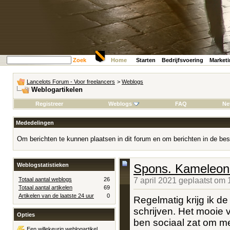
Zoek
Home
Starten
Bedrijfsvoering
Market
Lancelots Forum - Voor freelancers
>
Weblogs
Weblogartikelen
Registreer
Weblogs
FAQ
Ne
Mededelingen
Om berichten te kunnen plaatsen in dit forum en om berichten in de bes
Weblogstatistieken
Spons. Kameleon.
Totaal aantal weblogs
26
7 april 2021 geplaatst om
Totaal aantal artikelen
69
Artikelen van de laatste 24 uur
0
Regelmatig krijg ik de
schrijven. Het mooie va
Opties
ben sociaal zat om me
Een willekeurig weblogartikel