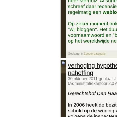
heer Merholz. Al surfe
schreef daar recensie
regelmatig een
weblo
Op zeker moment trok h
"wij bloggen". Het duu
voornaamwoord en "b
op het wereldwijde ne
Geplaatst in
‎
Zonder categorie
verhoging hypothe
naheffing
30 oktober 2011 geplaatst
(Administratiekantoor 2.0
Gerechtshof Den Haa
In 2006 heeft de bezi
schuld op de woning 
volgens de inspecteur