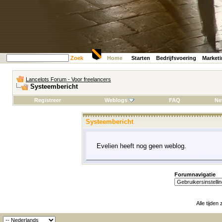
Zoek
Home
Starten
Bedrijfsvoering
Market
Lancelots Forum - Voor freelancers
Systeembericht
Registreer
Weblogs
FAQ
Ne
Systeembericht
Evelien heeft nog geen weblog.
Forumnavigatie
Alle tijden