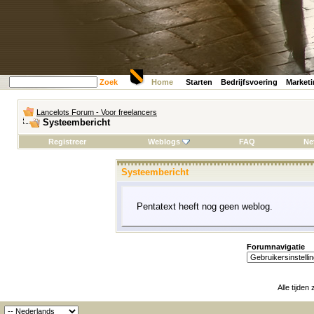
Zoek
Home
Starten
Bedrijfsvoering
Market
Lancelots Forum - Voor freelancers
Systeembericht
Registreer
Weblogs
FAQ
Ne
Systeembericht
Pentatext heeft nog geen weblog.
Forumnavigatie
Alle tijden