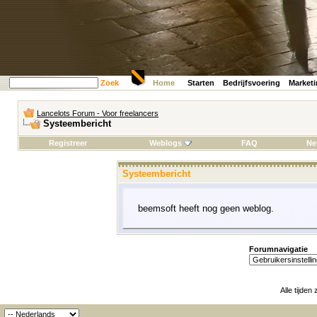
Zoek
Home
Starten
Bedrijfsvoering
Market
Lancelots Forum - Voor freelancers
Systeembericht
Registreer
Weblogs
FAQ
Ne
Systeembericht
beemsoft heeft nog geen weblog.
Forumnavigatie
Alle tijden