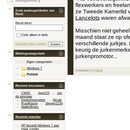
Weblogartikelen
2
flexwerkers en freela
ze Tweede Kamerlid 
Zoek weblogartikelen van
René
Lancelots
waren afwa
Bevat tekst:
Misschien niet geheel
Zoek alleen in titels
maand staat ze op sfeer
verschillende jurkjes.
Geavanceerd zoeken
keurig de jurkenmerke
Weblogcategorieën
jurkenpromotor...
Eigen categorieën
Windows 7
Geplaatst in
‎
Politiek
Politiek
Recente bezoekers
CWSC
joop123
Jos
de tekenaar
Koekemoeroetoe
Nicola
RuudKause
Siemen1234
WalterBrokx
Recente reacties
HP beveelt Windows 7 aan,
maar zonder