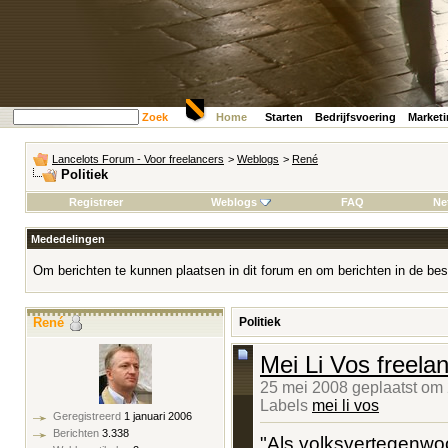
Zoek
Home
Starten
Bedrijfsvoering
Market
Lancelots Forum - Voor freelancers
>
Weblogs
>
René
Politiek
Registreer
Weblogs
FAQ
Ne
Mededelingen
Om berichten te kunnen plaatsen in dit forum en om berichten in de bes
René
Politiek
Mei Li Vos freela
25 mei 2008 geplaatst om
Labels
mei li vos
Geregistreerd
1 januari 2006
Berichten
3.338
"Als volksvertegenwoo