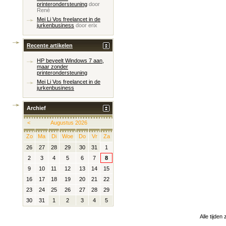
printerondersteuning
door
René
Mei Li Vos freelancet in de
jurkenbusiness
door
erix
Recente artikelen
HP beveelt Windows 7 aan,
maar zonder
printerondersteuning
Mei Li Vos freelancet in de
jurkenbusiness
Archief
<
Augustus 2026
Zo
Ma
Di
Woe
Do
Vr
Za
26
27
28
29
30
31
1
2
3
4
5
6
7
8
9
10
11
12
13
14
15
16
17
18
19
20
21
22
23
24
25
26
27
28
29
30
31
1
2
3
4
5
Alle tijden