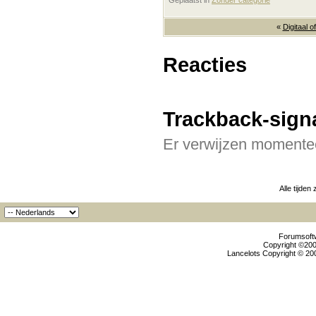
Geplaatst in
‎
Zonder categorie
«
Digitaal of
Reacties
Trackback-sign
Er verwijzen momentee
Alle tijden
Forumsoftw
Copyright ©2000
Lancelots Copyright © 200