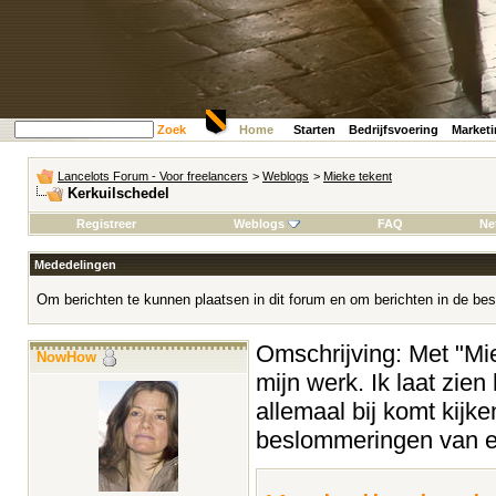
Zoek
Home
Starten
Bedrijfsvoering
Market
Lancelots Forum - Voor freelancers
>
Weblogs
>
Mieke tekent
Kerkuilschedel
Registreer
Weblogs
FAQ
Ne
Mededelingen
Om berichten te kunnen plaatsen in dit forum en om berichten in de bes
Omschrijving: Met "Miek
NowHow
mijn werk. Ik laat zien
allemaal bij komt kijke
beslommeringen van ee