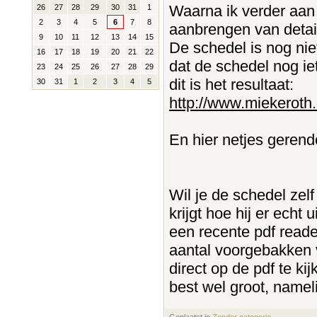
Waarna ik verder aan
26
27
28
29
30
31
1
2
3
4
5
6
7
8
aanbrengen van detai
9
10
11
12
13
14
15
De schedel is nog nie
16
17
18
19
20
21
22
dat de schedel nog iet
23
24
25
26
27
28
29
dit is het resultaat:
30
31
1
2
3
4
5
http://www.miekeroth.
En hier netjes gerend
Wil je de schedel zel
krijgt hoe hij er echt 
een recente pdf reade
aantal voorgebakken v
direct op de pdf te kij
best wel groot, namel