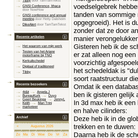
Tibby
door
TamTamTekst
voedselgebrek hebben 
GNSI Conference, Ithaca
door
NowHow
tanden van sommige m
GNSI conference and annual
meeting
door
Hetty Dalsheim
opgegroeid). Het is d
DikeAlert
door
TamTamTekst
zonder dat ze door an
manier verongelukken
Recente artikelen
Gisteren heb ik de sc
Het waarom van mijn werk
Testen van het Ariane
er zat alleen nog een
motorframe bij TNO
voorzichtig afgespoel
Kerkuilschedel
Digitaal of traditioneel
het schedeldak is "du
Tibby
soort raatstructuur di
Recente bezoekers
Omdat ik een databas
4t&it
Angela.J
ben ik gisteren gelij
BureauKurk
Duyo
Geert Beukinga
JennyL
In 3d max heb ik een
Keith
Mari Trini
marketeer
en halve cilinders:
Deze heb ik in de glo
Archief
trekken en te duwen:
<
Augustus 2026
Daarna heb ik de sch
Zo
Ma
Di
Woe
Do
Vr
Za