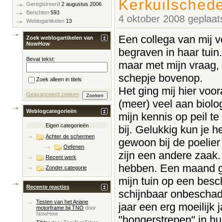
Kerkuilschede
Geregistreerd
2 augustus 2006
Berichten
593
4 oktober 2008 geplaa
Weblogartikelen
13
Een collega van mij v
Zoek weblogartikelen van
NowHow
begraven in haar tuin.
Bevat tekst:
maar met mijn vraag,
schepje bovenop.
Zoek alleen in titels
Het ging mij hier voo
Geavanceerd zoeken
(meer) veel aan biol
Weblogcategorieën
mijn kennis op peil t
Eigen categorieën
bij. Gelukkig kun je 
Achter de schermen
gewoon bij de poelie
Oefenen
zijn een andere zaak. 
Recent werk
hebben. Een maand ge
Zonder categorie
mijn tuin op een besc
Recente reacties
schijnbaar onbeschadi
Testen van het Ariane
jaar een erg moeilijk 
motorframe bij TNO
door
NowHow
"hongerstrepen" in h