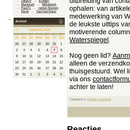
uitbreiding van conta
DittavV
Evelien
MariskaV
MRubingh
ophalen: van artikel
Paul71
ramon fincken
René
TamTamTekst
medewerking van 
Archief
de leukste uittips v
<
Augustus 2026
motiverende column
Zo
Ma
Di
Woe
Do
Vr
Za
Waterspiegel
.
26
27
28
29
30
31
1
2
3
4
5
6
7
8
Nog geen lid?
Aanm
9
10
11
12
13
14
15
alleen de verzendko
16
17
18
19
20
21
22
23
24
25
26
27
28
29
thuisgestuurd. Wel l
30
31
1
2
3
4
5
via ons
contactformu
achter te laten!
Geplaatst in
‎
Zonder categorie
Reacties