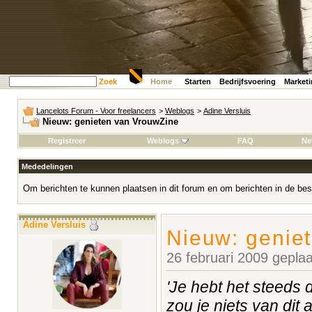
Zoek
Home
Starten
Bedrijfsvoering
Market
Lancelots Forum - Voor freelancers
>
Weblogs
>
Adine Versluis
Nieuw: genieten van VrouwZine
Registreer
Weblogs
FAQ
Ne
Mededelingen
Om berichten te kunnen plaatsen in dit forum en om berichten in de bes
Adine Versluis
Nieuw: genie
26 februari 2009 gepla
'Je hebt het steeds 
zou je niets van dit