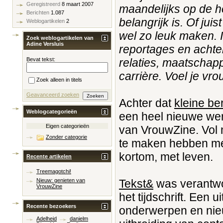
Geregistreerd
8 maart 2007
maandelijks op de h
Berichten
1.087
belangrijk is. Of jui
Weblogartikelen
2
wel zo leuk maken. 
Zoek weblogartikelen van
Adine Versluis
reportages en achte
relaties, maatschapp
Bevat tekst:
carrière. Voel je vr
Zoek alleen in titels
Geavanceerd zoeken
Achter dat
kleine ber
Weblogcategorieën
een heel nieuwe were
Eigen categorieën
van VrouwZine. Vol m
Zonder categorie
te maken hebben met
kortom, met leven.
Recente artikelen
Treemagotchi!
Tekst&
was verantwoo
Nieuw: genieten van
VrouwZine
het tijdschrift. Een 
Recente bezoekers
onderwerpen en nieu
Adelheid
danielm