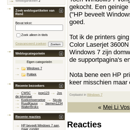
Weblogartikelen
2
gekocht. Een geinige
Zoek weblogartikelen van
("HP beveelt Windows 
René
goed.
Bevat tekst:
Zoek alleen in titels
Tot ik de printers gin
Color Laserjet 3600N 
Geavanceerd zoeken
Windows 7 zijn domw
Weblogcategorieën
de supportpagina's en
Eigen categorieën
Windows 7
Nota bene een HP pri
Politiek
keer misschien maar 
Recente bezoekers
CWSC
joop123
Jos
Geplaatst in
‎
Windows 7
de tekenaar
Koekemoeroetoe
Nicola
RuudKause
Siemen1234
«
Mei Li Vos
WalterBrokx
Recente reacties
Reacties
HP beveelt Windows 7 aan,
maar zonder