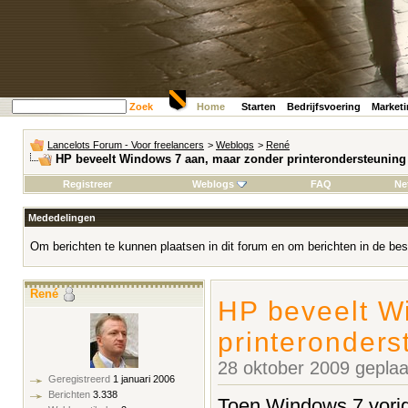
Zoek
Home
Starten
Bedrijfsvoering
Market
Lancelots Forum - Voor freelancers
>
Weblogs
>
René
HP beveelt Windows 7 aan, maar zonder printerondersteuning
Registreer
Weblogs
FAQ
Ne
Mededelingen
Om berichten te kunnen plaatsen in dit forum en om berichten in de bes
René
HP beveelt W
printeronders
28 oktober 2009 gepla
Geregistreerd
1 januari 2006
Berichten
3.338
Toen Windows 7 vorig