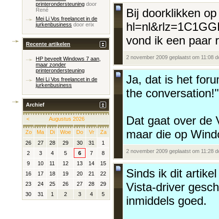
printerondersteuning
door
Bij doorklikken op
René
Mei Li Vos freelancet in de
hl=nl&rlz=1C1GG
jurkenbusiness
door
erix
vond ik een paar 
Recente artikelen
2 november 2009 geplaatst om 11:08 
HP beveelt Windows 7 aan,
maar zonder
printerondersteuning
Ja, dat is het for
Mei Li Vos freelancet in de
jurkenbusiness
the conversation!
Archief
Dat gaat over de V
<
Augustus 2026
maar die op Wind
Zo
Ma
Di
Woe
Do
Vr
Za
26
27
28
29
30
31
1
2 november 2009 geplaatst om 11:28 
2
3
4
5
6
7
8
9
10
11
12
13
14
15
Sinds ik dit artik
16
17
18
19
20
21
22
Vista-driver gesch
23
24
25
26
27
28
29
30
31
1
2
3
4
5
inmiddels goed.