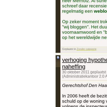
heer Merholz. Al surfe
schreef daar recensie
regelmatig een
weblo
Op zeker moment trok h
"wij bloggen". Het duu
voornaamwoord en "b
op het wereldwijde ne
Geplaatst in
‎
Zonder categorie
verhoging hypothe
naheffing
30 oktober 2011 geplaatst
(Administratiekantoor 2.0
Gerechtshof Den Haa
In 2006 heeft de bezi
schuld op de woning 
volgens de inspecteur