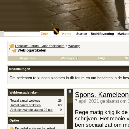
Zoek
Home
Starten
Bedrijfsvoering
Market
Lancelots Forum - Voor freelancers
>
Weblogs
Weblogartikelen
Registreer
Weblogs
FAQ
Ne
Mededelingen
Om berichten te kunnen plaatsen in dit forum en om berichten in de bes
Weblogstatistieken
Spons. Kameleon.
Totaal aantal weblogs
26
7 april 2021 geplaatst om
Totaal aantal artikelen
69
Artikelen van de laatste 24 uur
0
Regelmatig krijg ik de
schrijven. Het mooie va
Opties
ben sociaal zat om me
Een willekeurig weblogartikel