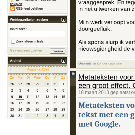
vraaggesprek. En tege
bekijken
in het uitwerken van z
RSS-feed bekijken
Weblogartikelen zoeken
Mijn werk verloopt vo
doorgeefluik.
Bevat tekst:
Als spons slurp ik verh
Zoek alleen in titels
nieuwsgierigheid de vr
Geavanceerd zoeken
Archief
Geplaatst in
‎
Zonder categorie
<
Augustus 2026
Metateksten voor 
Zo
Ma
Di
Woe
Do
Vr
Za
een groot effect.
26
27
28
29
30
31
1
2
3
4
5
6
7
8
18 maart 2013 geplaatst 
9
10
11
12
13
14
15
Metateksten voo
16
17
18
19
20
21
22
23
24
25
26
27
28
29
tekst met een g
30
31
1
2
3
4
5
met Google.