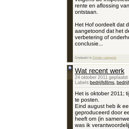
rente en aflossing va
ontstaan.
Het Hof oordeelt dat de
aangetoond dat het d
verbetering of onderh
conclusie...
Geplaatst in
‎
Zonder categorie
Wat recent werk
24 oktober 2011 geplaatst
Labels
bedrijfsfilms
,
bedrij
Het is oktober 2011; t
te posten.
Eind august heb ik een
geproduceerd door ee
heeft om (in samenwer
was ik verantwoordeli