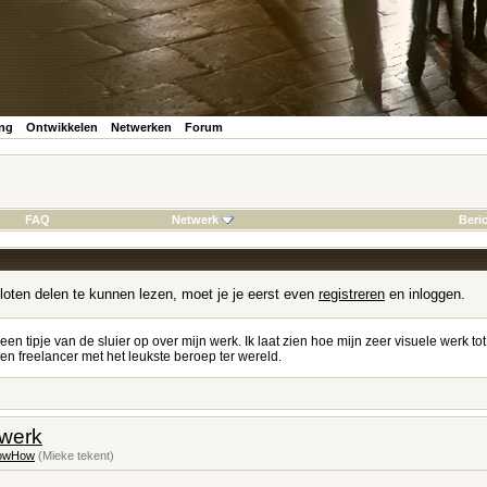
ing
Ontwikkelen
Netwerken
Forum
FAQ
Netwerk
Beri
loten delen te kunnen lezen, moet je je eerst even
registreren
en inloggen.
 een tipje van de sluier op over mijn werk. Ik laat zien hoe mijn zeer visuele werk to
n freelancer met het leukste beroep ter wereld.
 werk
owHow
(Mieke tekent)