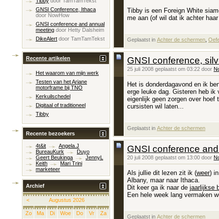
Tibby
door
TamTamTekst
GNSI Conference, Ithaca
Tibby is een Foreign White siame
door
NowHow
me aan (of wil dat ik achter haar
GNSI conference and annual
meeting
door
Hetty Dalsheim
DikeAlert
door
TamTamTekst
Geplaatst in
‎
Achter de schermen
, ‎
Oef
GNSI conference, sil
Recente artikelen
25 juli 2008 geplaatst om 03:22 door
N
Het waarom van mijn werk
Testen van het Ariane
Het is donderdagavond en ik ben 
motorframe bij TNO
erge leuke dag. Gisteren heb ik 
Kerkuilschedel
eigenlijk geen zorgen over hoef
Digitaal of traditioneel
cursisten wil laten...
Tibby
Geplaatst in
‎
Achter de schermen
Recente bezoekers
4t&it
Angela.J
GNSI conference and
BureauKurk
Duyo
20 juli 2008 geplaatst om 13:00 door
N
Geert Beukinga
JennyL
Keith
Mari Trini
marketeer
Als jullie dit lezen zit ik (
weer
) i
Albany, maar naar Ithaca.
Archief
Dit keer ga ik naar de
jaarlijkse
Een hele week lang vermaken we
<
Augustus 2026
Zo
Ma
Di
Woe
Do
Vr
Za
Geplaatst in
‎
Achter de schermen