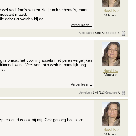
 wel veel foto's van en zie je ook schema's, maar
NowHow
teressant maakt.
Veteraan
ie gebruikt worden bij de...
Verder lezen...
Bekeken
178918
Reacties
0
raag is omdat het voor mij appels met peren vergelijken
aditioneel werk. Veel van mijn werk is namelijk nog
is.
NowHow
Veteraan
Verder lezen...
Bekeken
176712
Reacties
0
Zzp-ers en dus ook bij mij. Gek genoeg had ik ze
NowHow
Veteraan