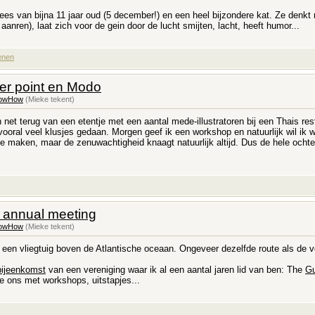
es van bijna 11 jaar oud (5 december!) en een heel bijzondere kat. Ze denkt n
 aanren), laat zich voor de gein door de lucht smijten, lacht, heeft humor...
enen
ver point en Modo
owHow
(Mieke tekent)
net terug van een etentje met een aantal mede-illustratoren bij een Thais res
vooral veel klusjes gedaan. Morgen geef ik een workshop en natuurlijk wil ik w
 te maken, maar de zenuwachtigheid knaagt natuurlijk altijd. Dus de hele ocht
 annual meeting
owHow
(Mieke tekent)
n een vliegtuig boven de Atlantische oceaan. Ongeveer dezelfde route als de vor
 bijeenkomst
van een vereniging waar ik al een aantal jaren lid van ben: The
Gu
 ons met workshops, uitstapjes...