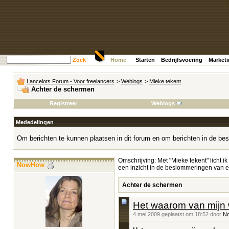
Zoek
Home
Starten
Bedrijfsvoering
Market
Lancelots Forum - Voor freelancers
>
Weblogs
>
Mieke tekent
Achter de schermen
Registreer
Weblogs
Mededelingen
Om berichten te kunnen plaatsen in dit forum en om berichten in de bes
Omschrijving: Met "Mieke tekent" licht ik
NowHow
een inzicht in de beslommeringen van ee
Achter de schermen
Het waarom van mijn
4 mei 2009 geplaatst om 18:52 door
N