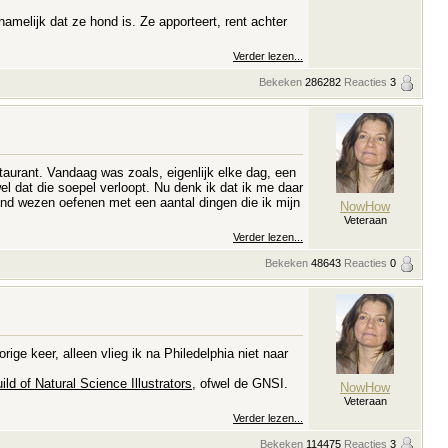
amelijk dat ze hond is. Ze apporteert, rent achter
Verder lezen...
Bekeken
286282
Reacties
3
taurant. Vandaag was zoals, eigenlijk elke dag, een
el dat die soepel verloopt. Nu denk ik dat ik me daar
end wezen oefenen met een aantal dingen die ik mijn
NowHow
Veteraan
Verder lezen...
Bekeken
48643
Reacties
0
ige keer, alleen vlieg ik na Philedelphia niet naar
ild of Natural Science Illustrators
, ofwel de GNSI.
NowHow
Veteraan
Verder lezen...
Bekeken
114475
Reacties
3