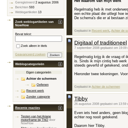
Het waarom van mijn werk
Geregistreerd
2 augustus 2006
Berichten
593
Regelmatig heb ik met onderwerp
Weblogartikelen
13
een echte plaat die uitlegt hoe i
De schema's die er al bestaan zi
Zoek weblogartikelen van
NowHow
Geplaatst in
‎
Recent werk
, ‎
Achter de 
Bevat tekst:
Digitaal of traditioneel
Zoek alleen in titels
7 september 2008 geplaatst om 19:09
Geavanceerd zoeken
Regelmatig krijg ik de vraag of i
is. Sinds ik mijn cintiq heb werk
Weblogcategorieën
steeds geverfd of getekend, onda
Eigen categorieën
Hieronder twee tekeningen. Voor j
Achter de schermen
Oefenen
Geplaatst in
‎
Achter de schermen
Recent werk
Zonder categorie
Tibby
26 augustus 2008 geplaatst om 13:59
Recente reacties
Even iets heel anders, geen blog
Testen van het Ariane
echter nog nooit getekend.
motorframe bij TNO
door
NowHow
Daarom hier Tibby.