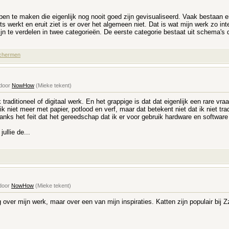
en te maken die eigenlijk nog nooit goed zijn gevisualiseerd. Vaak bestaan er
ets werkt en eruit ziet is er over het algemeen niet. Dat is wat mijn werk zo in
jn te verdelen in twee categorieën. De eerste categorie bestaat uit schema's d
schermen
 door
NowHow
(Mieke tekent)
k traditioneel of digitaal werk. En het grappige is dat dat eigenlijk een rare v
 ik niet meer met papier, potlood en verf, maar dat betekent niet dat ik niet tr
nks het feit dat het gereedschap dat ik er voor gebruik hardware en software 
ullie de...
 door
NowHow
(Mieke tekent)
 over mijn werk, maar over een van mijn inspiraties. Katten zijn populair bij 