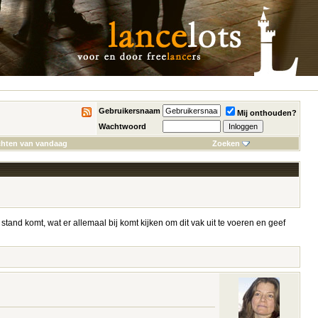
Gebruikersnaam
Mij onthouden?
Wachtwoord
chten van vandaag
Zoeken
t stand komt, wat er allemaal bij komt kijken om dit vak uit te voeren en geef