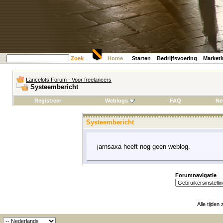
Zoek
Home
Starten
Bedrijfsvoering
Market
Lancelots Forum - Voor freelancers
Systeembericht
Registreer
Weblogs
FAQ
Ne
Systeembericht
jarnsaxa heeft nog geen weblog.
Forumnavigatie
Alle tijden