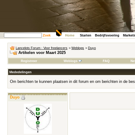
Zoek
Home
Starten
Bedrijfsvoering
Market
Lancelots Forum - Voor freelancers
>
Weblogs
>
Duyo
Artikelen voor Maart 2025
Registreer
Weblogs
FAQ
Ne
Mededelingen
Om berichten te kunnen plaatsen in dit forum en om berichten in de bes
Duyo