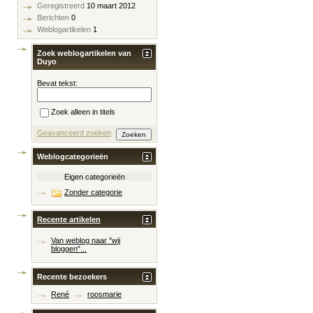
Geregistreerd
10 maart 2012
Berichten
0
Weblogartikelen
1
Zoek weblogartikelen van
Duyo
Bevat tekst:
Zoek alleen in titels
Geavanceerd zoeken
Weblogcategorieën
Eigen categorieën
Zonder categorie
Recente artikelen
Van weblog naar "wij
bloggen"...
Recente bezoekers
René
roosmarie