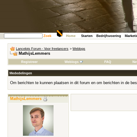
Zoek
Home
Starten
Bedrijfsvoering
Market
Lancelots Forum - Voor freelancers
>
Weblogs
MathijsLemmers
Registreer
Weblogs
FAQ
Ne
Mededelingen
Om berichten te kunnen plaatsen in dit forum en om berichten in de bes
MathijsLemmers