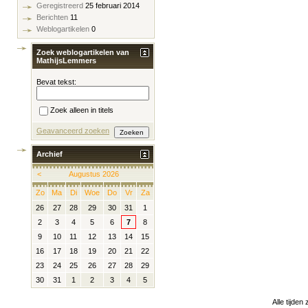
Geregistreerd
25 februari 2014
Berichten
11
Weblogartikelen
0
Zoek weblogartikelen van
MathijsLemmers
Bevat tekst:
Zoek alleen in titels
Geavanceerd zoeken
Archief
<
Augustus 2026
Zo
Ma
Di
Woe
Do
Vr
Za
26
27
28
29
30
31
1
2
3
4
5
6
7
8
9
10
11
12
13
14
15
16
17
18
19
20
21
22
23
24
25
26
27
28
29
30
31
1
2
3
4
5
Alle tijden