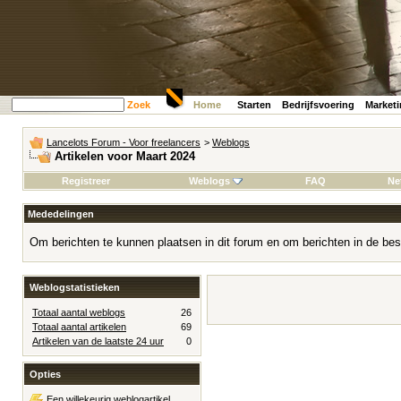
Zoek
Home
Starten
Bedrijfsvoering
Market
Lancelots Forum - Voor freelancers
>
Weblogs
Artikelen voor Maart 2024
Registreer
Weblogs
FAQ
Ne
Mededelingen
Om berichten te kunnen plaatsen in dit forum en om berichten in de bes
Weblogstatistieken
Totaal aantal weblogs
26
Totaal aantal artikelen
69
Artikelen van de laatste 24 uur
0
Opties
Een willekeurig weblogartikel