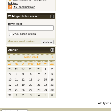
bekijken
RSS-feed bekijken
Weblogartikelen zoeken
Bevat tekst:
Zoek alleen in titels
Geavanceerd zoeken
Archief
<
Maart 2024
>
Zo
Ma
Di
Woe
Do
Vr
Za
25
26
27
28
29
1
2
3
4
5
6
7
8
9
10
11
12
13
14
15
16
17
18
19
20
21
22
23
24
25
26
27
28
29
30
31
1
2
3
4
5
6
Alle tijden