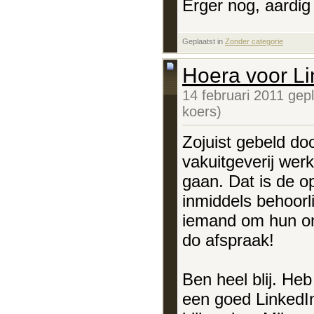
Erger nog, aardig
Geplaatst in
‎
Zonder categorie
Hoera voor Li
14 februari 2011 gep
koers)
Zojuist gebeld do
vakuitgeverij wer
gaan. Dat is de o
inmiddels behoorl
iemand om hun on
do afspraak!
Ben heel blij. Heb
een goed LinkedIn