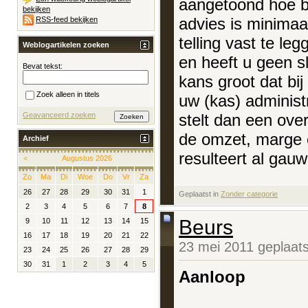
aangetoond hoe be
bekijken
advies is minimaa
RSS-feed bekijken
telling vast te leg
Weblogartikelen zoeken
en heeft u geen sl
Bevat tekst:
kans groot dat bij
Zoek alleen in titels
uw (kas) administ
stelt dan een ove
Geavanceerd zoeken
de omzet, marge e
Archief
resulteert al gauw
<
Augustus 2026
Zo
Ma
Di
Woe
Do
Vr
Za
26
27
28
29
30
31
1
Geplaatst in
‎
Zonder categorie
2
3
4
5
6
7
8
Beurs
9
10
11
12
13
14
15
16
17
18
19
20
21
22
23 mei 2011 geplaat
23
24
25
26
27
28
29
30
31
1
2
3
4
5
Aanloop