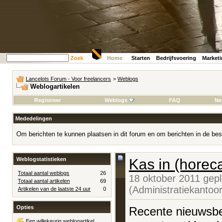
Zoek
Home
Starten
Bedrijfsvoering
Market
Lancelots Forum - Voor freelancers
>
Weblogs
Weblogartikelen
Registreer
Weblogs
FAQ
Ne
Mededelingen
Om berichten te kunnen plaatsen in dit forum en om berichten in de bes
Weblogstatistieken
Kas in (horeca
Totaal aantal weblogs
26
18 oktober 2011 gep
Totaal aantal artikelen
69
(Administratiekantoo
Artikelen van de laatste 24 uur
0
Opties
Recente nieuwsbe
Een willekeurig weblogartikel