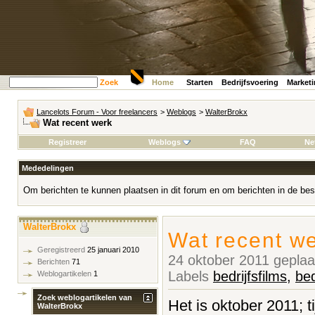
Zoek
Home
Starten
Bedrijfsvoering
Market
Lancelots Forum - Voor freelancers
>
Weblogs
>
WalterBrokx
Wat recent werk
Registreer
Weblogs
FAQ
Ne
Mededelingen
Om berichten te kunnen plaatsen in dit forum en om berichten in de bes
WalterBrokx
Wat recent w
Geregistreerd
25 januari 2010
24 oktober 2011 gepla
Berichten
71
Labels
bedrijfsfilms
,
bed
Weblogartikelen
1
Zoek weblogartikelen van
Het is oktober 2011; t
WalterBrokx