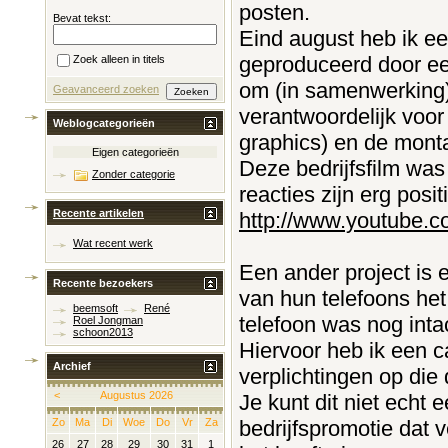
posten.
Bevat tekst:
Eind august heb ik ee
geproduceerd door ee
Zoek alleen in titels
om (in samenwerking) 
Geavanceerd zoeken
verantwoordelijk voor
Weblogcategorieën
graphics) en de mont
Eigen categorieën
Deze bedrijfsfilm was
Zonder categorie
reacties zijn erg positi
Recente artikelen
http://www.youtube
Wat recent werk
Een ander project is 
Recente bezoekers
van hun telefoons het
beemsoft
René
telefoon was nog inta
Roel Jongman
schoon2013
Hiervoor heb ik een 
Archief
verplichtingen op die
<
Augustus 2026
Je kunt dit niet echt 
bedrijfspromotie dat v
Zo
Ma
Di
Woe
Do
Vr
Za
26
27
28
29
30
31
1