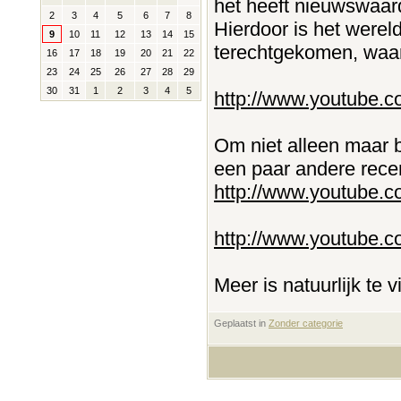
het heeft nieuwswaar
2
3
4
5
6
7
8
Hierdoor is het werel
9
10
11
12
13
14
15
terechtgekomen, waard
16
17
18
19
20
21
22
23
24
25
26
27
28
29
30
31
1
2
3
4
5
http://www.youtube.
Om niet alleen maar be
een paar andere recen
http://www.youtube
http://www.youtube.
Meer is natuurlijk te 
Geplaatst in
‎
Zonder categorie