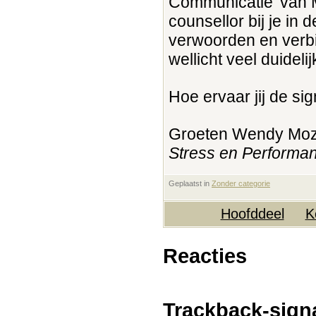
Communicatie’ van 
counsellor bij je in 
verwoorden en verbi
wellicht veel duidel
Hoe ervaar jij de si
Groeten Wendy Mo
Stress en Performa
Geplaatst in
‎
Zonder categorie
Hoofddeel
K
Reacties
Trackback-sign