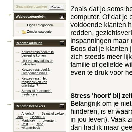
Geavanceerd zoeken
Zoals dat je soms b
computer. Of dat je 
Weblogcategorieën
voldoende klanten h
Eigen categorieën
redden, gezichtsverli
Zonder categorie
inspanningen maar n
Recente artikelen
Boos dat je klanten 
Keuzestress deel 3: In
zich steeds meer lij
beweging komen
Lijst van gevoelens en
familie of geliefde 
behoeften
Keuzestress deel 2:
even te druk voor h
Gespannen visies
Keuzestress: Het
rangschikken van
prioriteiten?
Stress bij (startende)
Stress 'hoort' bij z
freelancers
Belangrijk om je niet
Recente bezoekers
hinderen, is er waar
Angela.J
Beautiful La-La-
Land
Lianne155
in jou leven). Vaak z
MariskaV
pkersten
Post
René
dan had ik maar gee
wkamerbeek