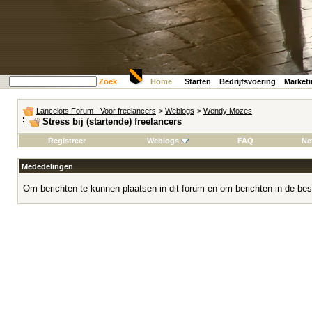
Zoek
Home
Starten
Bedrijfsvoering
Market
Lancelots Forum - Voor freelancers
>
Weblogs
>
Wendy Mozes
Stress bij (startende) freelancers
Registreer
Weblogs
FAQ
Ne
Mededelingen
Om berichten te kunnen plaatsen in dit forum en om berichten in de bes