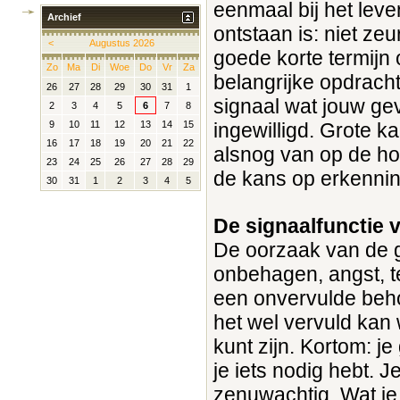
eenmaal bij het leve
Archief
ontstaan is: niet z
<
Augustus 2026
goede korte termijn 
Zo
Ma
Di
Woe
Do
Vr
Za
belangrijke opdrach
26
27
28
29
30
31
1
signaal wat jouw gev
2
3
4
5
6
7
8
ingewilligd. Grote k
9
10
11
12
13
14
15
16
17
18
19
20
21
22
alsnog van op de ho
23
24
25
26
27
28
29
de kans op erkennin
30
31
1
2
3
4
5
De signaalfunctie 
De oorzaak van de g
onbehagen, angst, tel
een onvervulde behoe
het wel vervuld kan 
kunt zijn. Kortom: j
je iets nodig hebt. 
zenuwachtig. Wat je