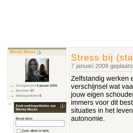
Wendy Mozes
Stress bij (st
7 januari 2009 geplaat
Zelfstandig werken e
verschijnsel wat vaa
Geregistreerd
6 januari 2009
Berichten
37
jouw eigen schouder
Weblogartikelen
5
immers voor dit bes
Zoek weblogartikelen van
situaties in het leve
Wendy Mozes
autonomie.
Bevat tekst:
Zoek alleen in titels