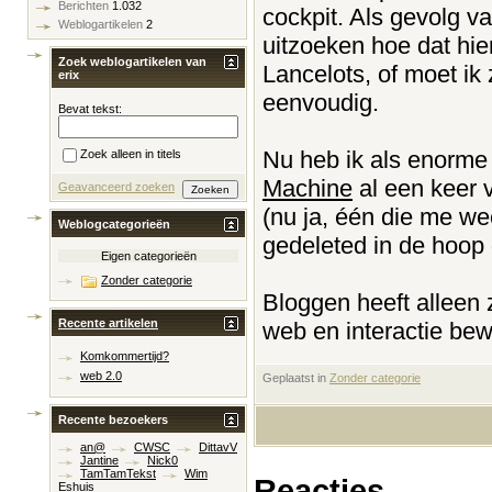
Berichten
1.032
cockpit. Als gevolg v
Weblogartikelen
2
uitzoeken hoe dat hier
Zoek weblogartikelen van
Lancelots, of moet ik
erix
eenvoudig.
Bevat tekst:
Nu heb ik als enorm
Zoek alleen in titels
Machine
al een keer 
Geavanceerd zoeken
(nu ja, één die me w
Weblogcategorieën
gedeleted in de hoop 
Eigen categorieën
Zonder categorie
Bloggen heeft alleen 
Recente artikelen
web en interactie bewe
Komkommertijd?
web 2.0
Geplaatst in
‎
Zonder categorie
Recente bezoekers
an@
CWSC
DittavV
Jantine
Nick0
TamTamTekst
Wim
Reacties
Eshuis