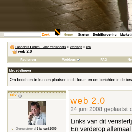
Zoek
Home
Starten
Bedrijfsvoering
Market
Lancelots Forum - Voor freelancers
>
Weblogs
>
erix
web 2.0
Registreer
Weblogs
FAQ
Ne
Mededelingen
Om berichten te kunnen plaatsen in dit forum en om berichten in de bes
erix
web 2.0
24 juni 2008 geplaatst
Links van dit venstert
En verderop allemaal l
Geregistreerd
9 januari 2006