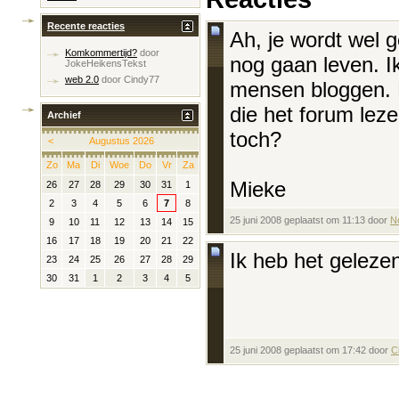
Recente reacties
Ah, je wordt wel g
Komkommertijd?
door
nog gaan leven. Ik
JokeHeikensTekst
web 2.0
door
Cindy77
mensen bloggen. 
die het forum lez
Archief
toch?
<
Augustus 2026
Zo
Ma
Di
Woe
Do
Vr
Za
Mieke
26
27
28
29
30
31
1
2
3
4
5
6
7
8
25 juni 2008 geplaatst om 11:13 door
N
9
10
11
12
13
14
15
16
17
18
19
20
21
22
Ik heb het geleze
23
24
25
26
27
28
29
30
31
1
2
3
4
5
25 juni 2008 geplaatst om 17:42 door
C