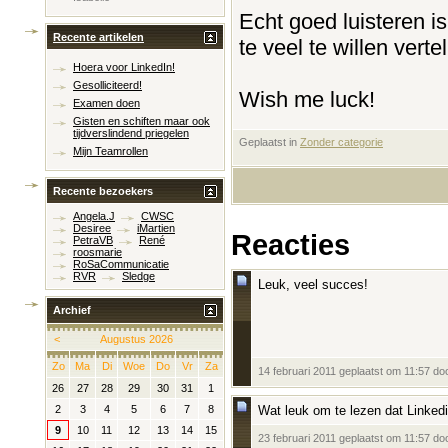
Echt goed luisteren is
Recente artikelen
te veel te willen vertel
Hoera voor LinkedIn!
Gesolliciteerd!
Wish me luck!
Examen doen
Gisten en schiften maar ook
tijdverslindend priegelen
Geplaatst in
‎
Zonder categorie
Mijn Teamrollen
Recente bezoekers
Angela.J
CWSC
Desiree
iMartien
Reacties
PetraVB
René
roosmarie
RoSaCommunicatie
RVR
Sledge
Leuk, veel succes!
Archief
<
Augustus 2026
Zo
Ma
Di
Woe
Do
Vr
Za
14 februari 2011 geplaatst om 11:57 do
26
27
28
29
30
31
1
Wat leuk om te lezen dat Linked
2
3
4
5
6
7
8
9
10
11
12
13
14
15
23 februari 2011 geplaatst om 11:57 do