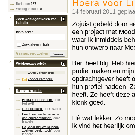
Hoera voor Li
Berichten
187
Weblogartikelen
8
14 februari 2011 gepla
Zoek weblogartikelen van
Zojuist gebeld door ee
Isabelle
een project met Mood
Bevat tekst:
waar ik inmiddels be
Zoek alleen in titels
hun ontwerp naar Mood
Geavanceerd zoeken
Ben heel blij. Heb hi
Weblogcategorieën
profiel maken en mijn
Eigen categorieën
opdrachtgever heeft 
Zonder categorie
hun profiel hadden. Z
Recente reacties
heeft. Ze heeft deze 
Hoera voor LinkedIn!
door
klonk goed.
PetraVB
Gesolliciteerd!
door
Isabelle
Ben ik een ondernemer of
Hè wat lekker. Zo moe
een opdrachtnemer?
door
Isabelle
ik vind het heerlijk 
Ha, weer nieuwe klussen
zoeken! Leuk...toch?
door
Isabelle