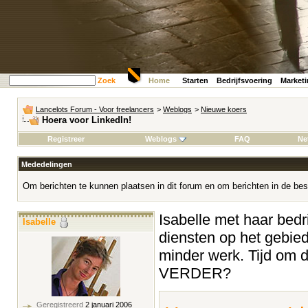
Zoek
Home
Starten
Bedrijfsvoering
Market
Lancelots Forum - Voor freelancers
>
Weblogs
>
Nieuwe koers
Hoera voor LinkedIn!
Registreer
Weblogs
FAQ
Ne
Mededelingen
Om berichten te kunnen plaatsen in dit forum en om berichten in de bes
Isabelle met haar bedrij
Isabelle
diensten op het gebied
minder werk. Tijd om 
VERDER?
Geregistreerd
2 januari 2006