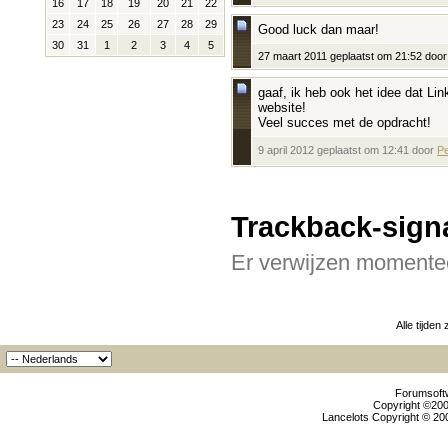
16
17
18
19
20
21
22
23
24
25
26
27
28
29
Good luck dan maar!
30
31
1
2
3
4
5
27 maart 2011 geplaatst om 21:52 door
gaaf, ik heb ook het idee dat Li
website!
Veel succes met de opdracht!
9 april 2012 geplaatst om 12:41 door
P
Trackback-sign
Er verwijzen momentee
Alle tijden
Forumsoftw
Copyright ©2000
Lancelots Copyright © 200