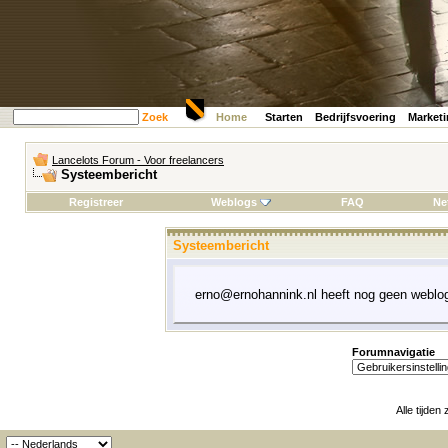
Zoek
Home
Starten
Bedrijfsvoering
Market
Lancelots Forum - Voor freelancers
Systeembericht
Registreer
Weblogs
FAQ
Ne
Systeembericht
erno@ernohannink.nl heeft nog geen weblo
Forumnavigatie
Alle tijden