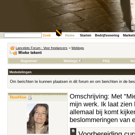
Zoek
Home
Starten
Bedrijfsvoering
Market
Lancelots Forum - Voor freelancers
>
Weblogs
Mieke tekent
Registreer
Weblogs
FAQ
Ne
Mededelingen
Om berichten te kunnen plaatsen in dit forum en om berichten in de bes
Omschrijving: Met "Miek
NowHow
mijn werk. Ik laat zien
allemaal bij komt kijke
beslommeringen van ee
Voorbereiding cu