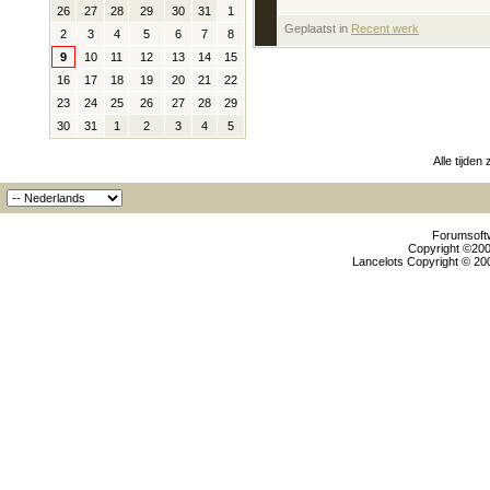
26
27
28
29
30
31
1
Geplaatst in
‎
Recent werk
2
3
4
5
6
7
8
9
10
11
12
13
14
15
16
17
18
19
20
21
22
23
24
25
26
27
28
29
30
31
1
2
3
4
5
Alle tijden
Forumsoftw
Copyright ©2000
Lancelots Copyright © 200