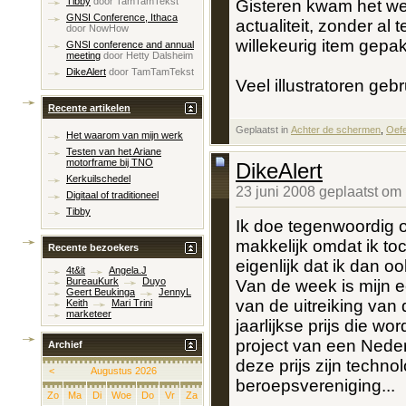
Tibby
door
TamTamTekst
Gisteren kwam het wee
GNSI Conference, Ithaca
actualiteit, zonder al 
door
NowHow
willekeurig item gepak
GNSI conference and annual
meeting
door
Hetty Dalsheim
DikeAlert
door
TamTamTekst
Veel illustratoren gebr
Recente artikelen
Geplaatst in
‎
Achter de schermen
, ‎
Oef
Het waarom van mijn werk
Testen van het Ariane
motorframe bij TNO
DikeAlert
Kerkuilschedel
23 juni 2008 geplaatst om
Digitaal of traditioneel
Tibby
Ik doe tegenwoordig oo
makkelijk omdat ik to
Recente bezoekers
eigenlijk dat ik dan 
4t&it
Angela.J
BureauKurk
Duyo
Van de week is mijn 
Geert Beukinga
JennyL
van de uitreiking van 
Keith
Mari Trini
marketeer
jaarlijkse prijs die w
project van een Neder
Archief
deze prijs zijn technol
<
Augustus 2026
beroepsvereniging...
Zo
Ma
Di
Woe
Do
Vr
Za