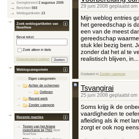
Geregistreerd
2 augustus 2006
29 juni 2008 geplaatst om
Berichten
593
Weblogartikelen
13
Mijn weblog entries g
het gereedschap is dat
Zoek weblogartikelen van
NowHow
een van de meest dan
gereedschap waarmee j
Bevat tekst:
stuk klei bezig bent. 
Zoek alleen in titels
zonder dat het al te ve
realistisch blijven, in...
Geavanceerd zoeken
Weblogcategorieën
Geplaatst in
‎
Zonder categorie
Eigen categorieën
Achter de schermen
Tsvangirai
Oefenen
25 juni 2008 geplaatst om
Recent werk
Zonder categorie
Soms krijg ik de onb
vaardigheden te oefe
Recente reacties
afleiding als ik met l
zorgt er ook nog eens 
Testen van het Ariane
motorframe bij TNO
door
NowHow