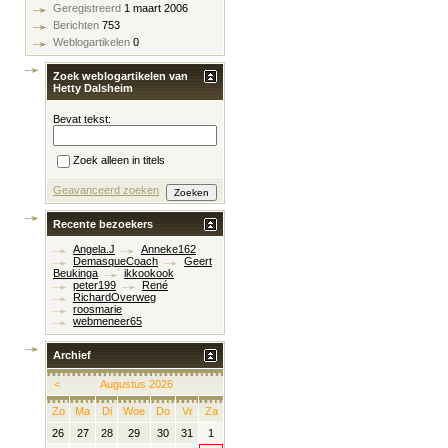
Geregistreerd
1 maart 2006
Berichten
753
Weblogartikelen
0
Zoek weblogartikelen van
Hetty Dalsheim
Bevat tekst:
Zoek alleen in titels
Geavanceerd zoeken
Recente bezoekers
Angela.J
Anneke162
DemasqueCoach
Geert
Beukinga
ikkookook
peter199
René
RichardOverweg
roosmarie
webmeneer65
Archief
<
Augustus 2026
Zo
Ma
Di
Woe
Do
Vr
Za
26
27
28
29
30
31
1