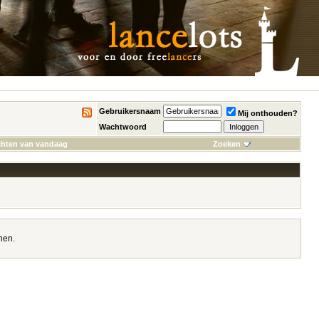
Gebruikersnaam
Mij onthouden?
Wachtwoord
chten van vandaag
Zoeken
nen.