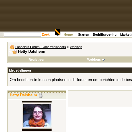
Zoek
Home
Starten
Bedrijfsvoering
Market
Lancelots Forum - Voor freelancers
>
Weblogs
Hetty Dalsheim
Registreer
Weblogs
Mededelingen
Om berichten te kunnen plaatsen in dit forum en om berichten in de bes
Hetty Dalsheim