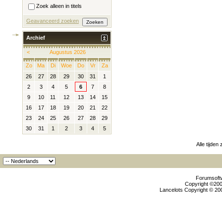
Zoek alleen in titels
Geavanceerd zoeken
Archief
<
Augustus 2026
Zo
Ma
Di
Woe
Do
Vr
Za
26
27
28
29
30
31
1
2
3
4
5
6
7
8
9
10
11
12
13
14
15
16
17
18
19
20
21
22
23
24
25
26
27
28
29
30
31
1
2
3
4
5
Alle tijden
Forumsoftw
Copyright ©2000
Lancelots Copyright © 200