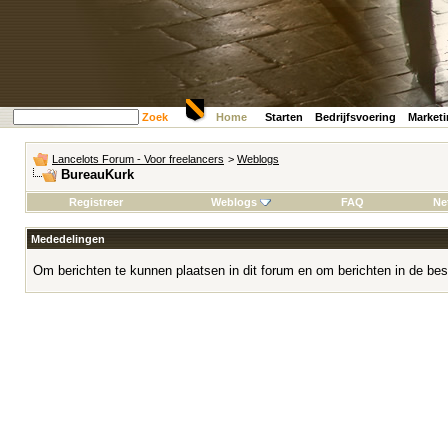
Zoek
Home
Starten
Bedrijfsvoering
Market
Lancelots Forum - Voor freelancers
>
Weblogs
BureauKurk
Registreer
Weblogs
FAQ
Ne
Mededelingen
Om berichten te kunnen plaatsen in dit forum en om berichten in de bes