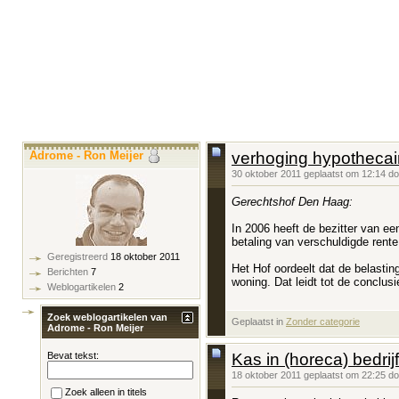
Adrome - Ron Meijer
verhoging hypothecai
30 oktober 2011 geplaatst om 12:14 d
Gerechtshof Den Haag:
In 2006 heeft de bezitter van e
betaling van verschuldigde rente
Geregistreerd
18 oktober 2011
Het Hof oordeelt dat de belastin
Berichten
7
woning. Dat leidt tot de conclusie
Weblogartikelen
2
Zoek weblogartikelen van
Geplaatst in
‎
Zonder categorie
Adrome - Ron Meijer
Kas in (horeca) bedrijf
Bevat tekst:
18 oktober 2011 geplaatst om 22:25 d
Zoek alleen in titels