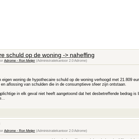
re schuld op de woning -> naheffing
oor
Adrome - Ron Meijer
(Administratiekantoor 2.0 Adrome)
en eigen woning de hypothecaire schuld op de woning verhoogd met 21.809 eur
 en aflossing van schulden die in de consumptieve sfeer zijn ontstaan.
gplichtige in elk geval niet heeft aangetoond dat het desbetreffende bedrag i
...
oor
Adrome - Ron Meijer
(Administratiekantoor 2.0 Adrome)