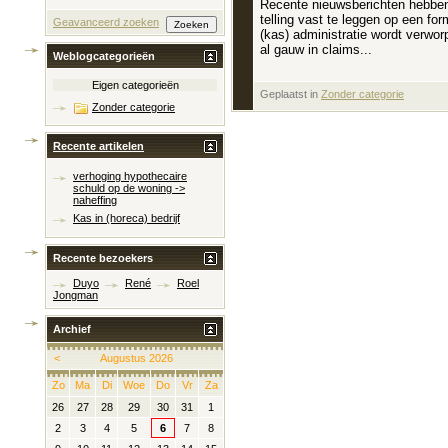
Recente nieuwsberichten hebben 
telling vast te leggen op een for
Geavanceerd zoeken
(kas) administratie wordt verwo
al gauw in claims...
Weblogcategorieën
Eigen categorieën
Geplaatst in
‎
Zonder categorie
Zonder categorie
Recente artikelen
verhoging hypothecaire
schuld op de woning ->
naheffing
Kas in (horeca) bedrijf
Recente bezoekers
Duyo
René
Roel
Jongman
Archief
<
Augustus 2026
Zo
Ma
Di
Woe
Do
Vr
Za
26
27
28
29
30
31
1
2
3
4
5
6
7
8