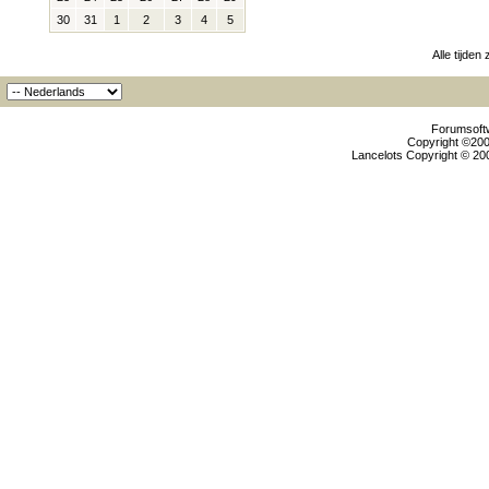
30
31
1
2
3
4
5
Alle tijden
Forumsoftw
Copyright ©2000
Lancelots Copyright © 200