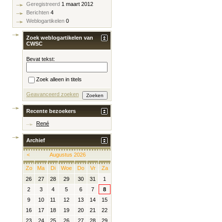
Geregistreerd
1 maart 2012
Berichten
4
Weblogartikelen
0
Zoek weblogartikelen van
CWSC
Bevat tekst:
Zoek alleen in titels
Geavanceerd zoeken
Recente bezoekers
René
Archief
<
Augustus 2026
Zo
Ma
Di
Woe
Do
Vr
Za
26
27
28
29
30
31
1
2
3
4
5
6
7
8
9
10
11
12
13
14
15
16
17
18
19
20
21
22
23
24
25
26
27
28
29