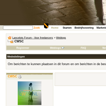
Zoek
Home
Starten
Bedrijfsvoering
Market
Lancelots Forum - Voor freelancers
>
Weblogs
CWSC
Registreer
Weblogs
FAQ
Ne
Mededelingen
Om berichten te kunnen plaatsen in dit forum en om berichten in de bes
CWSC