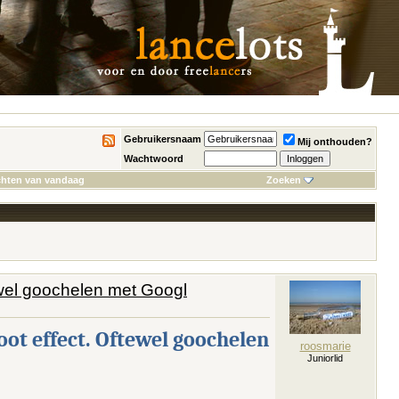
Gebruikersnaam
Mij onthouden?
Wachtwoord
chten van vandaag
Zoeken
tewel goochelen met Googl
oot effect. Oftewel goochelen
roosmarie
Juniorlid