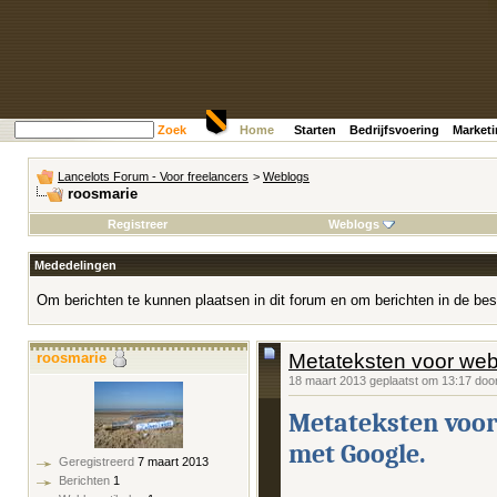
Zoek
Home
Starten
Bedrijfsvoering
Market
Lancelots Forum - Voor freelancers
>
Weblogs
roosmarie
Registreer
Weblogs
Mededelingen
Om berichten te kunnen plaatsen in dit forum en om berichten in de bes
roosmarie
Metateksten voor webs
18 maart 2013 geplaatst om 13:17 doo
Metateksten voor 
met Google.
Geregistreerd
7 maart 2013
Berichten
1