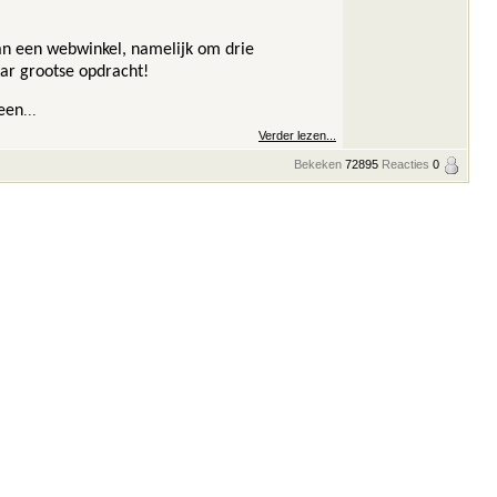
van een webwinkel, namelijk om drie
aar grootse opdracht!
 een
...
Verder lezen...
Bekeken
72895
Reacties
0