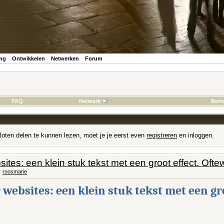
ing
Ontwikkelen
Netwerken
Forum
FAQ
Netwerk
Beri
loten delen te kunnen lezen, moet je je eerst even
registreren
en inloggen.
ites: een klein stuk tekst met een groot effect. Of
r
roosmarie
websites: een klein stuk tekst met een gr