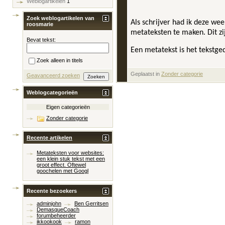
Weblogartikelen
1
Zoek weblogartikelen van
Als schrijver had ik deze we
roosmarie
metateksten te maken. Dit zi
Bevat tekst:
Een metatekst is het tekstge
Zoek alleen in titels
Geplaatst in
‎
Zonder categorie
Geavanceerd zoeken
Weblogcategorieën
Eigen categorieën
Zonder categorie
Recente artikelen
Metateksten voor websites:
een klein stuk tekst met een
groot effect. Oftewel
goochelen met Googl
Recente bezoekers
adminjohn
Ben Gerritsen
DemasqueCoach
forumbeheerder
ikkookook
ramon