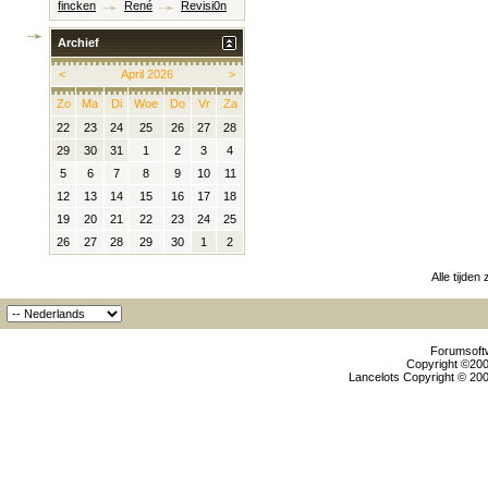
fincken
René
Revisi0n
Archief
<
April 2026
>
Zo
Ma
Di
Woe
Do
Vr
Za
22
23
24
25
26
27
28
29
30
31
1
2
3
4
5
6
7
8
9
10
11
12
13
14
15
16
17
18
19
20
21
22
23
24
25
26
27
28
29
30
1
2
Alle tijden
Forumsoftw
Copyright ©2000
Lancelots Copyright © 200