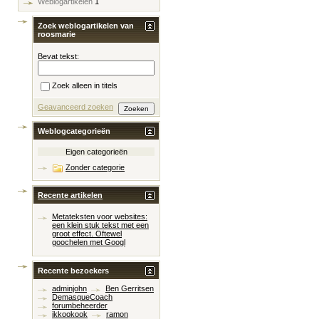
Weblogartikelen
1
Zoek weblogartikelen van
roosmarie
Bevat tekst:
Zoek alleen in titels
Geavanceerd zoeken
Weblogcategorieën
Eigen categorieën
Zonder categorie
Recente artikelen
Metateksten voor websites:
een klein stuk tekst met een
groot effect. Oftewel
goochelen met Googl
Recente bezoekers
adminjohn
Ben Gerritsen
DemasqueCoach
forumbeheerder
ikkookook
ramon