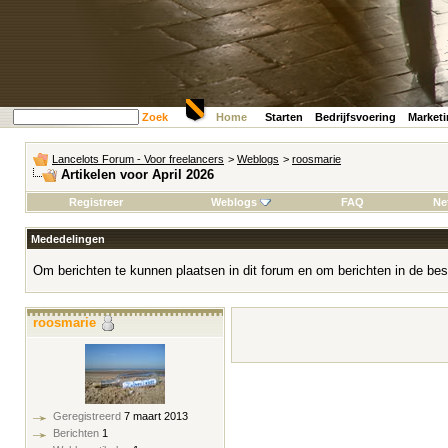
Zoek
Home
Starten
Bedrijfsvoering
Market
Lancelots Forum - Voor freelancers
>
Weblogs
>
roosmarie
Artikelen voor April 2026
Registreer
Weblogs
FAQ
Ne
Mededelingen
Om berichten te kunnen plaatsen in dit forum en om berichten in de bes
roosmarie
Geregistreerd
7 maart 2013
Berichten
1