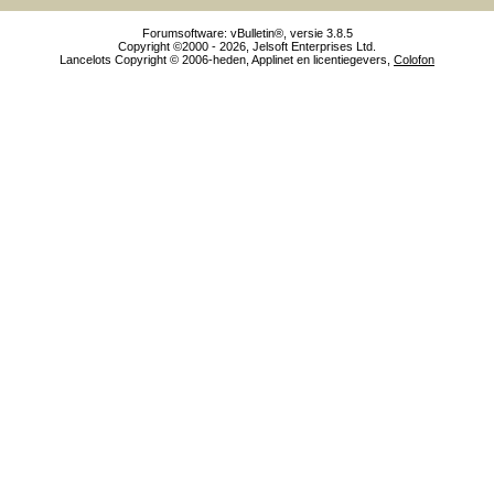
Forumsoftware: vBulletin®, versie 3.8.5
Copyright ©2000 - 2026, Jelsoft Enterprises Ltd.
Lancelots Copyright © 2006-heden, Applinet en licentiegevers,
Colofon