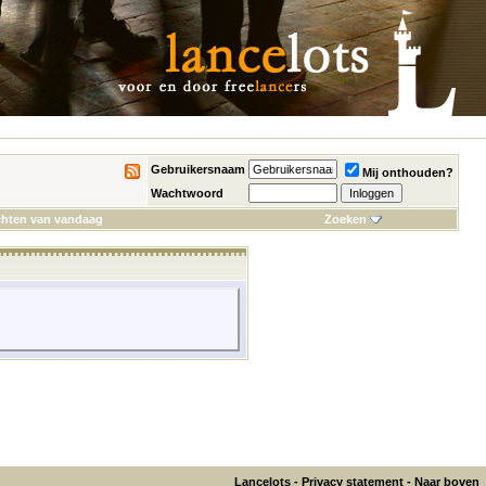
Gebruikersnaam
Mij onthouden?
Wachtwoord
chten van vandaag
Zoeken
Lancelots
-
Privacy statement
-
Naar boven