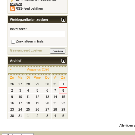
bekijken
RSS-feed bekijken
Weblogartikelen zoeken
Bevat tekst:
Zoek alleen in titels
Geavanceerd zoeken
Archief
<
Augustus 2026
Zo
Ma
Di
Woe
Do
Vr
Za
26
27
28
29
30
31
1
2
3
4
5
6
7
8
9
10
11
12
13
14
15
16
17
18
19
20
21
22
23
24
25
26
27
28
29
30
31
1
2
3
4
5
Alle tijden