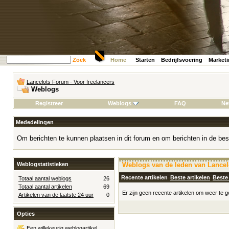
Zoek
Home
Starten
Bedrijfsvoering
Market
Lancelots Forum - Voor freelancers
Weblogs
Registreer
Weblogs
FAQ
Ne
Mededelingen
Om berichten te kunnen plaatsen in dit forum en om berichten in de bes
Weblogstatistieken
Weblogs van de leden van Lancelo
Recente artikelen
Beste artikelen
Beste
Totaal aantal weblogs
26
Totaal aantal artikelen
69
Er zijn geen recente artikelen om weer te 
Artikelen van de laatste 24 uur
0
Opties
Een willekeurig weblogartikel